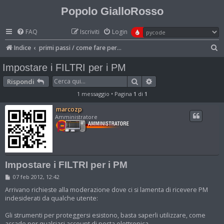
Popolo GialloRosso
FAQ
Iscriviti
Login
C
Indice
primi passi / come fare per...
e
Impostare i FILTRI per i PM
r
Cerca
Ricerca avanzata
Rispondi
c
1 messaggio • Pagina
1
di
1
a
marcozp
Amministratore
Impostare i FILTRI per i PM
M
07 feb 2012, 12:42
e
s
Arrivano richieste alla moderazione dove ci si lamenta di ricevere PM
s
indesiderati da qualche utente:
a
g
Gli strumenti per proteggersi esistono, basta saperli utilizzare, come
g
i
accade per qualsiasi account di posta elettronica.