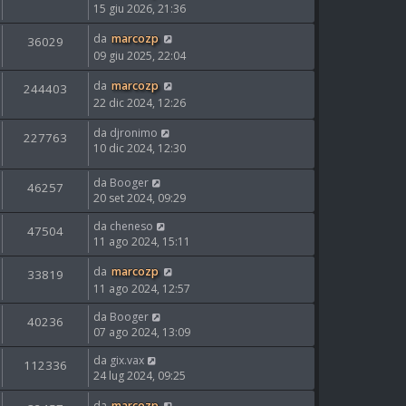
15 giu 2026, 21:36
da
marcozp
36029
09 giu 2025, 22:04
da
marcozp
244403
22 dic 2024, 12:26
da
djronimo
227763
10 dic 2024, 12:30
da
Booger
46257
20 set 2024, 09:29
da
cheneso
47504
11 ago 2024, 15:11
da
marcozp
33819
11 ago 2024, 12:57
da
Booger
40236
07 ago 2024, 13:09
da
gix.vax
112336
24 lug 2024, 09:25
da
marcozp