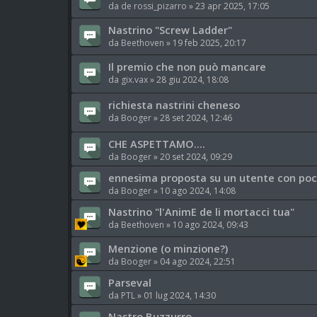
da
de rossi_pizarro
»
23 apr 2025, 17:05
Nastrino "Screw Ladder"
da
Beethoven
»
19 feb 2025, 20:17
Il premio che non può mancare
da
gix.vax
»
28 giu 2024, 18:08
richiesta nastrini cheneso
da
Booger
»
28 set 2024, 12:46
CHE ASPETTAMO....
da
Booger
»
20 set 2024, 09:29
ennesima proposta su un utente con poc
da
Booger
»
10 ago 2024, 14:08
Nastrino "l'AnimE de li mortacci tua"
da
Beethoven
»
10 ago 2024, 09:43
Menzione (o minzione?)
da
Booger
»
04 ago 2024, 22:51
Parseval
da
PTL
»
01 lug 2024, 14:30
Nastro Buzzurro