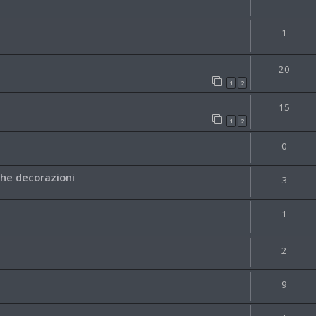
1
20
1
2
15
1
2
0
he decorazioni
3
1
2
9