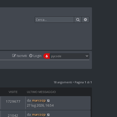
Cerca
Ricerca avanzata
Iscriviti
Login
18 argomenti • Pagina
1
di
1
VISITE
ULTIMO MESSAGGIO
da
marcozp
1729677
27 lug 2026, 16:54
da
marcozp
21042