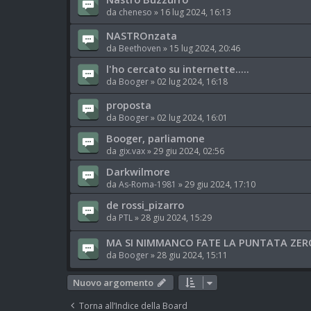
da
cheneso
»
16 lug 2024, 16:13
NASTROnzata
da
Beethoven
»
15 lug 2024, 20:46
l'ho cercato su internette.....
da
Booger
»
02 lug 2024, 16:18
proposta
da
Booger
»
02 lug 2024, 16:01
Booger, parliamone
da
gix.vax
»
29 giu 2024, 02:56
Darkwilmore
da
As-Roma-1981
»
29 giu 2024, 17:10
de rossi_pizarro
da
PTL
»
28 giu 2024, 15:29
MA SI NIMMANCO FATE LA PUNTATA ZERO.
da
Booger
»
28 giu 2024, 15:11
Nuovo argomento
Torna all’Indice della Board