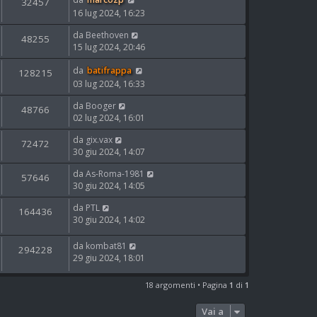
32457
16 lug 2024, 16:23
da
Beethoven
48255
15 lug 2024, 20:46
da
batifrappa
128215
03 lug 2024, 16:33
da
Booger
48766
02 lug 2024, 16:01
da
gix.vax
72472
30 giu 2024, 14:07
da
As-Roma-1981
57646
30 giu 2024, 14:05
da
PTL
164436
30 giu 2024, 14:02
da
kombat81
294228
29 giu 2024, 18:01
18 argomenti • Pagina
1
di
1
Vai a