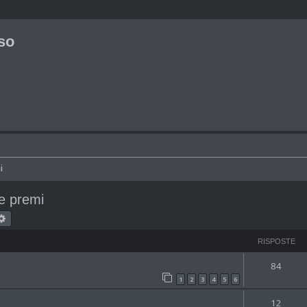
so
i
e premi
rca
Ricerca avanzata
RISPOSTE
84
1
2
3
4
5
6
12