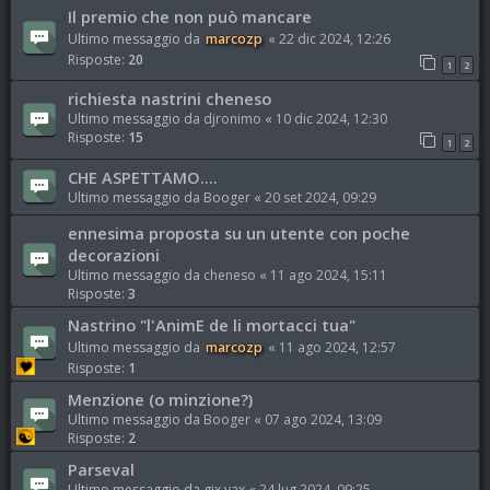
Il premio che non può mancare
Ultimo messaggio da
marcozp
«
22 dic 2024, 12:26
Risposte:
20
1
2
richiesta nastrini cheneso
Ultimo messaggio da
djronimo
«
10 dic 2024, 12:30
Risposte:
15
1
2
CHE ASPETTAMO....
Ultimo messaggio da
Booger
«
20 set 2024, 09:29
ennesima proposta su un utente con poche
decorazioni
Ultimo messaggio da
cheneso
«
11 ago 2024, 15:11
Risposte:
3
Nastrino "l'AnimE de li mortacci tua"
Ultimo messaggio da
marcozp
«
11 ago 2024, 12:57
Risposte:
1
Menzione (o minzione?)
Ultimo messaggio da
Booger
«
07 ago 2024, 13:09
Risposte:
2
Parseval
Ultimo messaggio da
gix.vax
«
24 lug 2024, 09:25