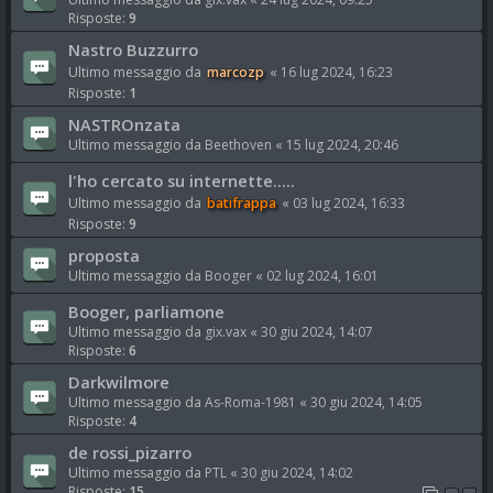
Risposte:
9
Nastro Buzzurro
Ultimo messaggio da
marcozp
«
16 lug 2024, 16:23
Risposte:
1
NASTROnzata
Ultimo messaggio da
Beethoven
«
15 lug 2024, 20:46
l'ho cercato su internette.....
Ultimo messaggio da
batifrappa
«
03 lug 2024, 16:33
Risposte:
9
proposta
Ultimo messaggio da
Booger
«
02 lug 2024, 16:01
Booger, parliamone
Ultimo messaggio da
gix.vax
«
30 giu 2024, 14:07
Risposte:
6
Darkwilmore
Ultimo messaggio da
As-Roma-1981
«
30 giu 2024, 14:05
Risposte:
4
de rossi_pizarro
Ultimo messaggio da
PTL
«
30 giu 2024, 14:02
Risposte:
15