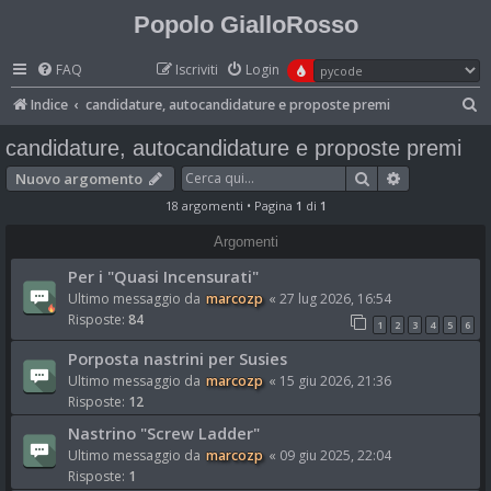
Popolo GialloRosso
FAQ
Iscriviti
Login
C
Indice
candidature, autocandidature e proposte premi
e
candidature, autocandidature e proposte premi
r
Cerca
Ricerca ava
Nuovo argomento
c
18 argomenti • Pagina
1
di
1
a
Argomenti
Per i "Quasi Incensurati"
Ultimo messaggio da
marcozp
«
27 lug 2026, 16:54
Risposte:
84
1
2
3
4
5
6
Porposta nastrini per Susies
Ultimo messaggio da
marcozp
«
15 giu 2026, 21:36
Risposte:
12
Nastrino "Screw Ladder"
Ultimo messaggio da
marcozp
«
09 giu 2025, 22:04
Risposte:
1