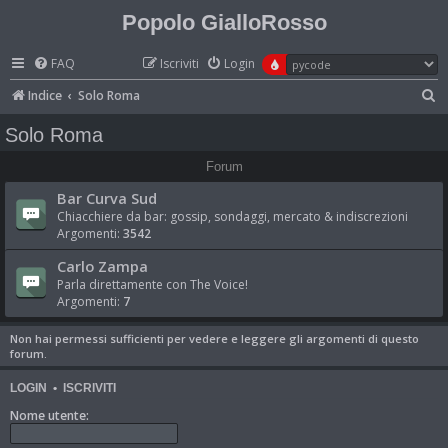
Popolo GialloRosso
FAQ
Iscriviti
Login
C
Indice
Solo Roma
e
Solo Roma
r
Forum
c
Bar Curva Sud
a
Chiacchiere da bar: gossip, sondaggi, mercato & indiscrezioni
Argomenti:
3542
Carlo Zampa
Parla direttamente con The Voice!
Argomenti:
7
Non hai permessi sufficienti per vedere e leggere gli argomenti di questo
forum.
LOGIN
•
ISCRIVITI
Nome utente: