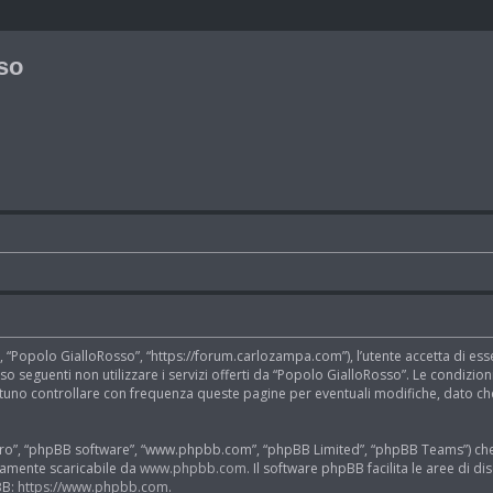
so
, “Popolo GialloRosso”, “https://forum.carlozampa.com”), l’utente accetta di ess
’uso seguenti non utilizzare i servizi offerti da “Popolo GialloRosso”. Le cond
tuno controllare con frequenza queste pagine per eventuali modifiche, dato che 
“loro”, “phpBB software”, “www.phpbb.com”, “phpBB Limited”, “phpBB Teams”) che
beramente scaricabile da
www.phpbb.com
. Il software phpBB facilita le aree di 
BB:
https://www.phpbb.com
.