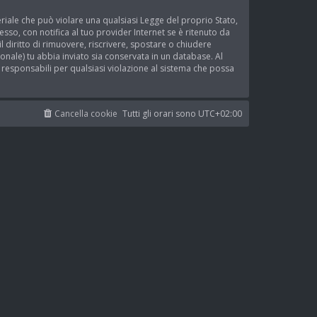
teriale che può violare una qualsiasi Legge del proprio Stato,
sso, con notifica al tuo provider Internet se è ritenuto da
l diritto di rimuovere, riscrivere, spostare o chiudere
nale) tu abbia inviato sia conservata in un database. Al
esponsabili per qualsiasi violazione al sistema che possa
Cancella cookie
Tutti gli orari sono
UTC+02:00