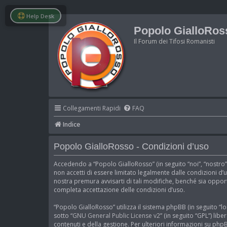
Help Desk
Popolo GialloRos
Il Forum dei Tifosi Romanisti
Collegamenti Rapidi
FAQ
Indice
Popolo GialloRosso - Condizioni d’uso
Accedendo a “Popolo GialloRosso” (in seguito “noi”, “nostro”
non accetti di essere limitato legalmente dalle condizioni d
nostra premura avvisarti di tali modifiche, benché sia oppor
completa accettazione delle condizioni d’uso.
“Popolo GialloRosso” utilizza il sistema phpBB (in seguito 
sotto “
GNU General Public License v2
” (in seguito “GPL”) li
contenuti e della gestione. Per ulteriori informazioni su php