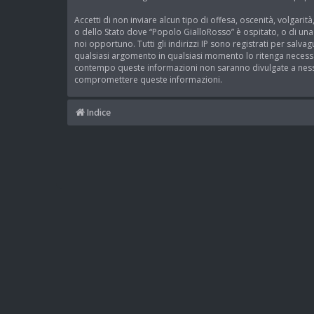
Accetti di non inviare alcun tipo di offesa, oscenità, volgari
o dello Stato dove “Popolo GialloRosso” è ospitato, o di una 
noi opportuno. Tutti gli indirizzi IP sono registrati per salv
qualsiasi argomento in qualsiasi momento lo ritenga necessar
contempo queste informazioni non saranno divulgate a nessu
compromettere queste informazioni.
Indice