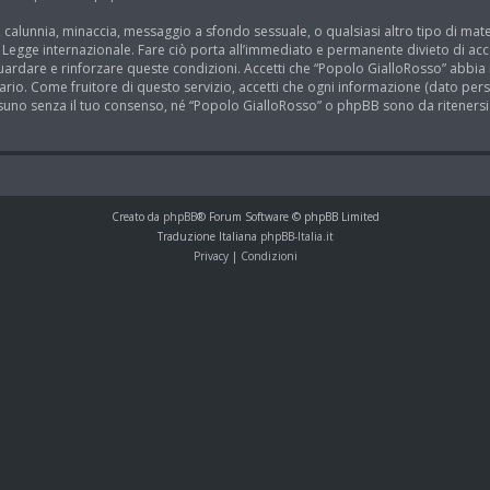
tà, calunnia, minaccia, messaggio a sfondo sessuale, o qualsiasi altro tipo di ma
Legge internazionale. Fare ciò porta all’immediato e permanente divieto di acce
aguardare e rinforzare queste condizioni. Accetti che “Popolo GialloRosso” abbia i
io. Come fruitore di questo servizio, accetti che ogni informazione (dato perso
no senza il tuo consenso, né “Popolo GialloRosso” o phpBB sono da ritenersi r
Creato da
phpBB
® Forum Software © phpBB Limited
Traduzione Italiana
phpBB-Italia.it
Privacy
|
Condizioni