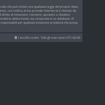
teriale che può violare una qualsiasi Legge del proprio Stato,
sso, con notifica al tuo provider Internet se è ritenuto da
l diritto di rimuovere, riscrivere, spostare o chiudere
nale) tu abbia inviato sia conservata in un database. Al
esponsabili per qualsiasi violazione al sistema che possa
Cancella cookie
Tutti gli orari sono
UTC+02:00