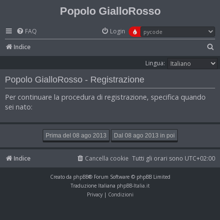
Popolo GialloRosso
FAQ
Login
C
Indice
e
Lingua:
r
Popolo GialloRosso - Registrazione
c
Per continuare la procedura di registrazione, specifica quando
a
sei nato:
Indice
Cancella cookie
Tutti gli orari sono
UTC+02:00
Creato da
phpBB
® Forum Software © phpBB Limited
Traduzione Italiana
phpBB-Italia.it
Privacy
|
Condizioni