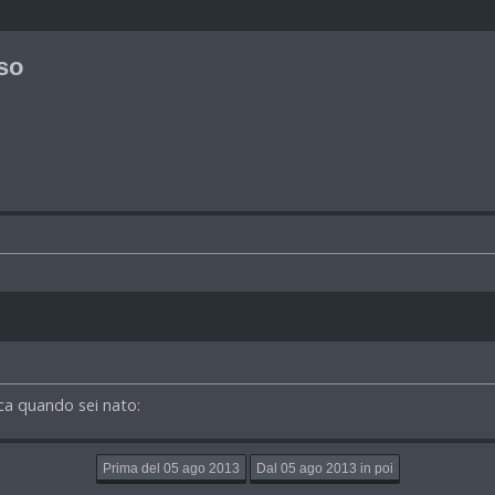
so
ica quando sei nato: