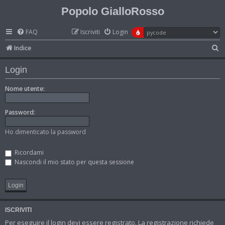
Popolo GialloRosso
FAQ
Iscriviti
Login
C
Indice
e
Login
r
c
Nome utente:
a
Password:
Ho dimenticato la password
Ricordami
Nascondi il mio stato per questa sessione
ISCRIVITI
Per eseguire il login devi essere registrato. La registrazione richiede