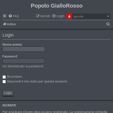
Popolo GialloRosso
FAQ
Iscriviti
Login
C
Indice
e
Login
r
c
Nome utente:
a
Password:
Ho dimenticato la password
Ricordami
Nascondi il mio stato per questa sessione
ISCRIVITI
Per eseguire il login devi essere registrato. La registrazione richiede