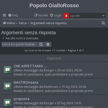
Popolo GialloRosso
FAQ
Iscriviti
Login
C
Indice
Cerca
Argomenti senza risposta
e
Argomenti senza risposta
r
Vai alla ricerca avanzata
c
Cerca
Ricerca avanzata
a
La ricerca ha trovato 11 risultati • Pagina
1
di
1
Argomenti
CHE ASPETTAMO....
Ultimo messaggio da
Booger
«
20 set 2024, 09:29
Inviato in
candidature, autocandidature e proposte premi
NASTROnzata
Ultimo messaggio da
Beethoven
«
15 lug 2024, 20:46
Inviato in
candidature, autocandidature e proposte premi
proposta
Ultimo messaggio da
Booger
«
02 lug 2024, 16:01
Inviato in
candidature, autocandidature e proposte premi