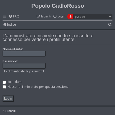
Popolo GialloRosso
FAQ
Iscriviti
Login
C
Indice
e
L’amministratore richiede che tu sia iscritto e
r
connesso per vedere i profili utente.
c
Nome utente:
a
Password:
Ho dimenticato la password
Ricordami
Nascondi il mio stato per questa sessione
ISCRIVITI