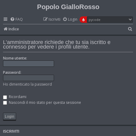
Popolo GialloRosso
FAQ
Iscriviti
Login
C
Indice
e
L’amministratore richiede che tu sia iscritto e
r
connesso per vedere i profili utente.
c
Nome utente:
a
Password:
Ho dimenticato la password
Ricordami
Nascondi il mio stato per questa sessione
ISCRIVITI