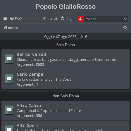
Popolo GialloRosso
FAQ
Iscriviti
Login
C
Indice
e
Oggi è 07 ago 2026, 14:16
r
Solo Roma
c
Bar Curva Sud
a
Chiacchiere da bar: gossip, sondaggi, mercato & indiscrezioni
Argomenti:
3538
Carlo Zampa
Parla direttamente con The Voice!
Argomenti:
7
Non Solo Roma
Altro Calcio
Campionati & Coppe Italiane ed Estere
Argomenti:
358
Altri Sport
Stessi colori e stessi tifosi. Non si vive di solo calcio!