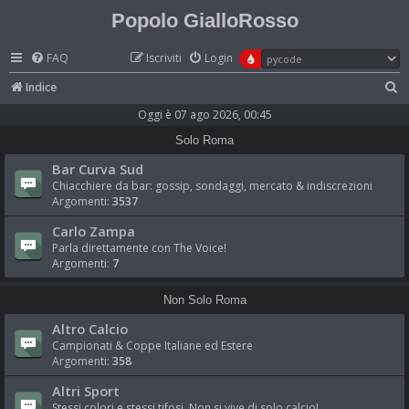
Popolo GialloRosso
FAQ
Iscriviti
Login
C
Indice
e
Oggi è 07 ago 2026, 00:45
r
Solo Roma
c
Bar Curva Sud
a
Chiacchiere da bar: gossip, sondaggi, mercato & indiscrezioni
Argomenti:
3537
Carlo Zampa
Parla direttamente con The Voice!
Argomenti:
7
Non Solo Roma
Altro Calcio
Campionati & Coppe Italiane ed Estere
Argomenti:
358
Altri Sport
Stessi colori e stessi tifosi. Non si vive di solo calcio!