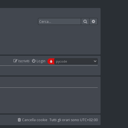
Cerca
Ricerca avanzata
Iscriviti
Login
Cancella cookie
Tutti gli orari sono
UTC+02:00