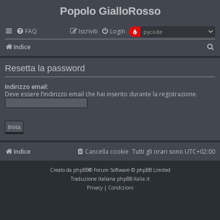
Popolo GialloRosso
FAQ
Iscriviti
Login
C
Indice
e
Resetta la password
r
c
Indirizzo email:
Deve essere l’indirizzo email che hai inserito durante la registrazione.
a
Indice
Cancella cookie
Tutti gli orari sono
UTC+02:00
Creato da
phpBB
® Forum Software © phpBB Limited
Traduzione Italiana
phpBB-Italia.it
Privacy
|
Condizioni