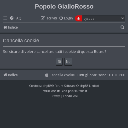
Popolo GialloRosso
FAQ
Iscriviti
Login
C
Indice
e
Cancella cookie
r
c
Sei sicuro di volere cancellare tutti i cookie di questa Board?
a
Indice
Cancella cookie
Tutti gli orari sono
UTC+02:00
Creato da
phpBB
® Forum Software © phpBB Limited
Traduzione Italiana
phpBB-Italia.it
Privacy
|
Condizioni