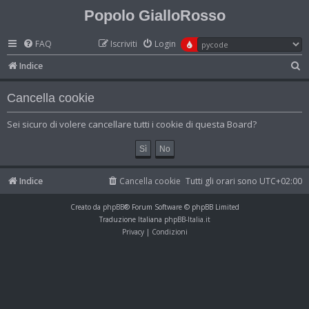
Popolo GialloRosso
FAQ
Iscriviti
Login
C
Indice
e
Cancella cookie
r
c
Sei sicuro di volere cancellare tutti i cookie di questa Board?
a
Indice
Cancella cookie
Tutti gli orari sono
UTC+02:00
Creato da
phpBB
® Forum Software © phpBB Limited
Traduzione Italiana
phpBB-Italia.it
Privacy
|
Condizioni