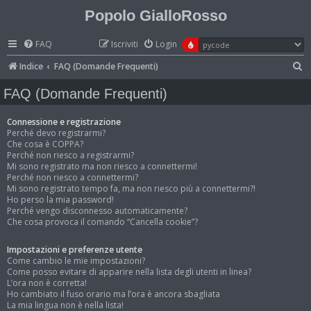
Popolo GialloRosso
FAQ
Iscriviti
Login
C
Indice
FAQ (Domande Frequenti)
e
FAQ (Domande Frequenti)
r
c
Connessione e registrazione
Perché devo registrarmi?
a
Che cosa è COPPA?
Perché non riesco a registrarmi?
Mi sono registrato ma non riesco a connettermi!
Perché non riesco a connettermi?
Mi sono registrato tempo fa, ma non riesco più a connettermi?!
Ho perso la mia password!
Perché vengo disconnesso automaticamente?
Che cosa provoca il comando “Cancella cookie”?
Impostazioni e preferenze utente
Come cambio le mie impostazioni?
Come posso evitare di apparire nella lista degli utenti in linea?
L’ora non è corretta!
Ho cambiato il fuso orario ma l’ora è ancora sbagliata
La mia lingua non è nella lista!