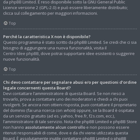
da
phpBB Limited
. È reso disponibile sotto la GNU General Public
Licence versione 2 (GPL-2.0) e può essere liberamente distribuito;
clicca sul collegamento per maggiori informazioni.
Top
Perché la caratteristica X non è disponibile?
Questo programma è stato scritto da phpBB Limited. Se credi che ci sia
bisogno di aggiungere una nuova funzionalità, visita il
Centro Idee phpBB
, dove potrai supportare idee esistenti o suggerire
nuove funzionalità.
Top
Chi devo contattare per segnalare abusi e/o per questioni d’ordine
legale concernenti questa Board?
Devi contattare l’amministratore di questa Board. Se non riesci a
trovarlo, prova a contattare uno dei moderatori e chiedi a chi puoi
rivolgerti. Se ancora non ottieni risposta, puoi contattare il proprietario
del dominio (fai una ricerca con
whois
) oppure, se la Board è ospitata
da un servizio gratuito (ad es. yahoo, free.fr, f2s.com, ecc.),
l’amministratore di tale servizio. Nota che phpBB Limited e phpBB Store
non hanno
assolutamente alcun controllo
e non possono essere
ritenuti responsabili di come, dove e da chi viene utilizzata questa
Board. È assolutamente inutile contattare phpBB Limited o phpBB