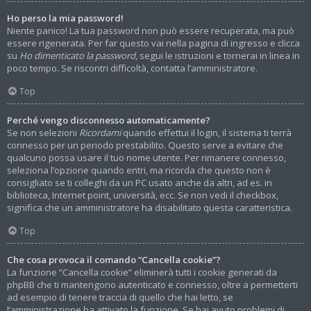
Ho perso la mia password!
Niente panico! La tua password non può essere recuperata, ma può
essere rigenerata. Per far questo vai nella pagina di ingresso e clicca
su
Ho dimenticato la password
, segui le istruzioni e tornerai in linea in
poco tempo. Se riscontri difficoltà, contatta l’amministratore.
Top
Perché vengo disconnesso automaticamente?
Se non selezioni
Ricordami
quando effettui il login, il sistema ti terrà
connesso per un periodo prestabilito. Questo serve a evitare che
qualcuno possa usare il tuo nome utente. Per rimanere connesso,
seleziona l’opzione quando entri, ma ricorda che questo non è
consigliato se ti colleghi da un PC usato anche da altri, ad es. in
biblioteca, Internet point, università, ecc. Se non vedi il checkbox,
significa che un amministratore ha disabilitato questa caratteristica.
Top
Che cosa provoca il comando “Cancella cookie”?
La funzione “Cancella cookie” eliminerà tutti i cookie generati da
phpBB che ti mantengono autenticato e connesso, oltre a permetterti
ad esempio di tenere traccia di quello che hai letto, se
l’amministrazione ha attivato la funzione. Se hai avuto problemi di