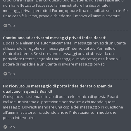
Ci sono tre ragioni per cui questo può accadere: non sei registrato o
non hai effettuato l’accesso, l’amministratore ha disabilitato i
messaggi privati per tutto il Forum, oppure li ha disabilitati solo a te. Se
il tuo caso è l’ultimo, prova a chiederne il motivo all’amministratore.
Top
Continuano ad arrivarmi messaggi privati indesiderati!
È possibile eliminare automaticamente i messaggi privati ​​di un utente
utilizzando le regole dei messaggi all’interno del tuo Pannello di
Controllo Utente. Se si ricevono messaggi privati ​​abusivi da un
particolare utente, segnala i messaggi ai moderatori; essi hanno il
potere di impedire a un utente di inviare messaggi privati​​.
Top
Ho ricevuto un messaggio di posta indesiderata o spam da
qualcuno in questa Board!
Ci dispiace. Il sistema di invio di posta elettronica di questa Board
include un sistema di protezione per risalire a chi manda questi
messaggi. Dovresti mandare una copia del messaggio in questione
all’amministratore, includendo anche l’intestazione, in modo che
possa intervenire.
Top