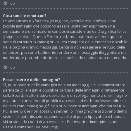
Top
Cosa sono le emoticon?
Le «emoticon» o «faccine» (in inglese,
emoticons
o
smileys
) sono
piccole immagini che possono essere usate per esprimere una
sensazione o un’emozione con pochi caratteri; ad es. :) significa felice,
:( significa triste. Questo Forum trasforma automaticamente queste
serie di caratteri in immagini. La lista completa delle emoticon è visibile
nella pagina di invio messaggi. Cerca di non esagerare nell’uso delle
emoticon, possono facilmente rendere un messaggio illeggibile, e un
moderatore potrebbe decidere di modificarlo o addirittura rimuoverlo.
Top
Posso inserire delle immagini?
Sì, puoi inserire delle immagini nei tuoi messaggi. Se l’amministratore
permette gli allegati è possibile caricare delle immagini direttamente
sulla Board; in alternativa devi creare un collegamento a un’immagine
ospitata su un server di pubblico accesso, ad es. http://www.indirizzo-
del-sito.com/immagine.gif. Non puoi inserire immagini che hai sul tuo
PC (a meno che non abbia un server!) o immagini che si trovano dietro
sistemi di autenticazione, come caselle di posta tipo yahoo o hotmail,
siti protetti da codici di accesso, ecc. Per inserire l’immagine, puoi
usare il comando BBCode [img].