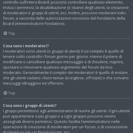
controllo sull’intera Board; possono controllare qualsiasi elemento,
inclusi i permessi, la disabilitazione (o «ban») degli utenti, la creazione
di moderatori e gruppi di utenti, ecc. Inoltre, possono moderare tutti i
forum, a seconda delle autorizzazioni concesse dal Fondatore della
Board (Amministratore Fondatore).
Top
Cosa sono i moderatori?
I moderatori sono utenti (o gruppi di utenti) il cui compito è quello di
tenere sotto controllo i forum giorno per giorno. Hanno il potere di
modificare o cancellare qualsiasi messaggio e di chiudere, riaprire,
spostare o rimuovere qualsiasi argomento del forum da loro
moderato. Generalmente il compito dei moderatori è quello di evitare
che gli utenti vadano «fuori tema» (in inglese,
off-topic
) o che scrivano
messaggi oltraggiosi ed offensivi.
Top
Cosa sono i gruppi di utenti?
I gruppi permettono agli amministratori di riunire gli utenti. Ogni utente
può appartenere a più gruppi e a ogni gruppo possono venire
assegnati diversi permessi. Questo facilita l’amministratore nelle
operazioni di creazione di moderatori per un forum, o di concessione
di permessi per un forum privato, ecc.