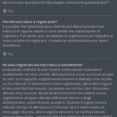
abusi e/o per questioni d’ordine legale concernenti questa Board?”.
Top
Perché non riesco a registrarmi?
È possibile che l’amministratore della Board abbia bannato il tuo
indirizzo IP oppure vietato il nome utente che stai tentando di
registrare. Può anche aver disabilitato le registrazioni per impedire ai
nuovi visitatori di registrarsi. Contatta un amministratore per avere
assistenza.
Top
Mi sono registrato ma non riesco a connettermi!
Innanzitutto controlla di aver inserito nome utente e password
esattamente. Se sono corretti, allora possono esser successe un paio
di cose: se il supporto «registrazione minore» è abilitato e hai cliccato
su
Ho meno di 13 anni
mentre ti stavi registrando, allora devi seguire
le istruzioni che hai ricevuto. Se questo non è il tuo caso, forse devi
attivare il tuo account. Alcune Board richiedono che tutte le nuove
registrazioni vengano attivate dall’utente stesso o dagli
amministratori, prima di poter accedere. Quando ti registri ti verrà
indicato che tipo di attivazione è richiesta. Se ti è stato inviato un
messaggio di posta, allora segui le istruzioni; se non hai ricevuto
nessun messaggio... sei sicuro che il tuo indirizzo di posta sia valido?