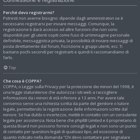
Perché devo registrarmi?
Potresti non averne bisogno: dipende dagli amministratori se è
necessario registrarsi per inviare messaggi. Comunque, la
registrazione ti darà accesso ad altre funzioni che non sono
disponibili per gli utenti ospiti come l’uso di un’immagine personale
definibile, messaggistica privata, la possibilità di inviare messaggi di
posta direttamente dal forum, l’iscrizione a gruppi utenti, ecc. Ti
bastano pochi secondi per registrarti e quindi ti raccomandiamo di
farlo.
Top
Che cosa è COPPA?
COPPA, o Legge sulla Privacy per la protezione dei minori del 1998, è
una legge statunitense che autorizza i siti web a raccogliere
informazioni da i minori di età inferiore a 13 anni. Per avere tale
consenso serve una richiesta scritta da parte del genitore o tutore
legale, permettendo la registrazione delle informazioni scritte dal
minore. Se hai dubbi o incertezze, mettiti in contatto con un consulente
legale per assistenza. Nota bene che phpBB Limited e il proprietario di
questa Board non possono fornire consigli legali e non sono un punto
di contatto per questioni legali di qualsiasi tipo, ad eccezione di
quanto indicato nella domanda “Chi devo contattare per segnalare