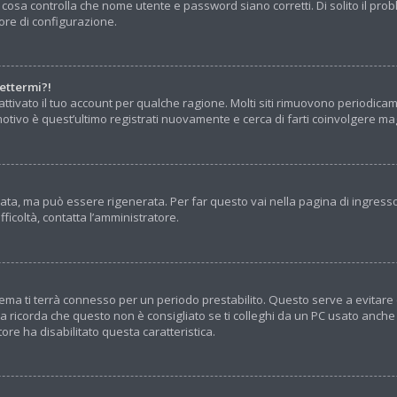
 cosa controlla che nome utente e password siano corretti. Di solito il pro
ore di configurazione.
ettermi?!
ttivato il tuo account per qualche ragione. Molti siti rimuovono periodica
otivo è quest’ultimo registrati nuovamente e cerca di farti coinvolgere ma
a, ma può essere rigenerata. Per far questo vai nella pagina di ingresso
ifficoltà, contatta l’amministratore.
sistema ti terrà connesso per un periodo prestabilito. Questo serve a evita
icorda che questo non è consigliato se ti colleghi da un PC usato anche da a
ore ha disabilitato questa caratteristica.