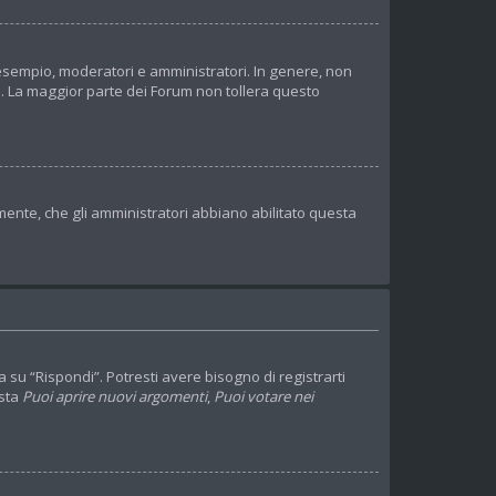
d esempio, moderatori e amministratori. In genere, non
o. La maggior parte dei Forum non tollera questo
mente, che gli amministratori abbiano abilitato questa
u “Rispondi”. Potresti avere bisogno di registrarti
ista
Puoi aprire nuovi argomenti
,
Puoi votare nei