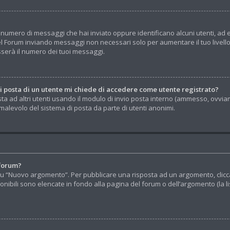
 il numero di messaggi che hai inviato oppure identificano alcuni utenti, a
el Forum inviando messaggi non necessari solo per aumentare il tuo livell
erà il numero dei tuoi messaggi.
di posta di un utente mi chiede di accedere come utente registrato?
sta ad altri utenti usando il modulo di invio posta interno (ammesso, ovvia
alevolo del sistema di posta da parte di utenti anonimi.
 forum?
u “Nuovo argomento”. Per pubblicare una risposta ad un argomento, clicca s
onibili sono elencate in fondo alla pagina del forum o dell’argomento (la l