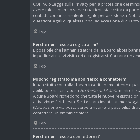
COPPA, o Legge sulla Privacy per la protezione dei minori
avere tale consenso serve una richiesta scritta da parte d
contatto con un consulente legale per assistenza. Nota b
questioni legali di qualsiasi tipo, ad eccezione di quan
Top
Perché non riesco a registrarmi?
È possibile che l’amministratore della Board abbia bannato
impedire ai nuovi visitatori di registrarsi. Contatta un 
Top
Mi sono registrato ma non riesco a connettermi!
Innanzitutto controlla di aver inserito nome utente e pa
abilitato e hai cliccato su
Ho meno di 13 anni
mentre ti st
Alcune Board richiedono che tutte le nuove registrazioni v
attivazione è richiesta. Se ti è stato inviato un messaggio
(L’attivazione via posta serve a ridurre la possibilità di 
contattare un amministratore.
Top
Perché non riesco a connettermi?