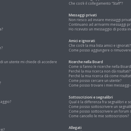
Che cos’è il collegamento “Staff”?
Messaggi privati
Non riesco ad inviare messaggi privat
Continuano ad arrivarmi messaggi priv
a?
Ho ricevuto un messaggio di posta i
Amici e ignorati
Che cos’è la mia lista amici e ignorati?
e?
Come posso aggiungere o rimuovere un
 di un utente mi chiede di accedere
Ricerche nella Board
Come si fanno le ricerche nella Board
Perché la mia ricerca non dà risultati?
Perché la mia ricerca dà come risulta
Come posso cercare un utente?
?
Come posso trovare i miei messaggi e
Sottoscrizioni e segnalibri
daggio?
Qual è la differenza fra segnalibri e s
Come posso sottoscrivere un segnali
Come posso sottoscrivere un forum s
Come cancello le mie sottoscrizioni?
Allegati
gi?