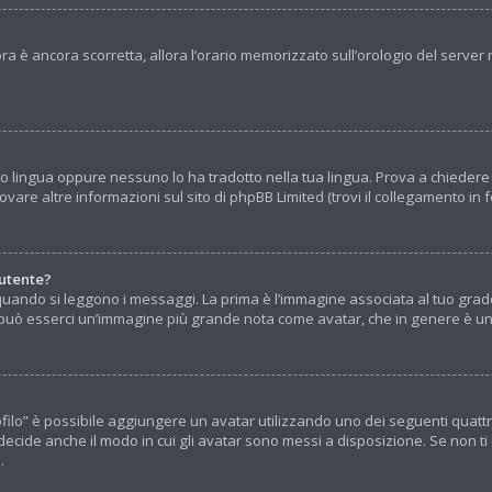
l’ora è ancora scorretta, allora l’orario memorizzato sull’orologio del serv
o lingua oppure nessuno lo ha tradotto nella tua lingua. Prova a chiedere ag
vare altre informazioni sul sito di phpBB Limited (trovi il collegamento in
utente?
ndo si leggono i messaggi. La prima è l’immagine associata al tuo grado,
otto può esserci un’immagine più grande nota come avatar, che in genere è un
Profilo” è possibile aggiungere un avatar utilizzando uno dei seguenti quat
decide anche il modo in cui gli avatar sono messi a disposizione. Se non ti
.