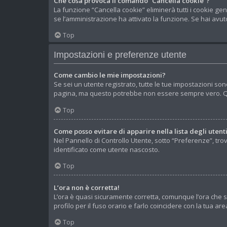
Che cosa provoca il comando “Cancella cookie”?
La funzione “Cancella cookie” eliminerà tutti i cookie ge
se l’amministrazione ha attivato la funzione. Se hai avuto
Top
Impostazioni e preferenze utente
Come cambio le mie impostazioni?
Se sei un utente registrato, tutte le tue impostazioni so
pagina, ma questo potrebbe non essere sempre vero. Que
Top
Come posso evitare di apparire nella lista degli utenti
Nel Pannello di Controllo Utente, sotto “Preferenze”, tro
identificato come utente nascosto.
Top
L’ora non è corretta!
L’ora è quasi sicuramente corretta, comunque l’ora che s
profilo per il fuso orario e farlo coincidere con la tua a
Top