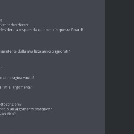
i!
ati indesiderati!
ndesiderata o spam da qualcuno in questa Board!
 utente dalla mia lista amici o ignorati?
?
to una pagina vuota?
 i miei argomenti?
ottoscrizioni?
bro o un argomento specifico?
pecifico?