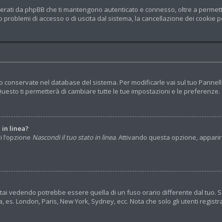
nerati da phpBB che ti mantengono autenticato e connesso, oltre a permetter
 problemi di accesso o di uscita dal sistema, la cancellazione dei cookie po
no conservate nel database del sistema. Per modificarle vai sul tuo Pannel
sto ti permetterà di cambiare tutte le tue impostazioni e le preferenze.
 in linea?
vi l’opzione
Nascondi il tuo stato in linea
. Attivando questa opzione, apparira
tai vedendo potrebbe essere quella di un fuso orario differente dal tuo. S
rea, es. London, Paris, New York, Sydney, ecc. Nota che solo gli utenti regis