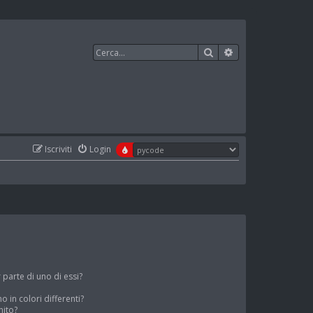
Cerca
Ricerca avanzata
Iscriviti
Login
parte di uno di essi?
o in colori differenti?
nito?