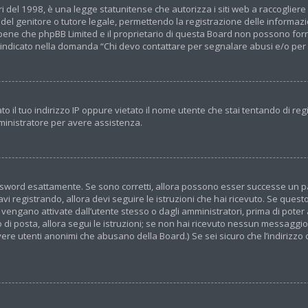
 del 1998, è una legge statunitense che autorizza i siti web a raccogliere i
el genitore o tutore legale, permettendo la registrazione delle informazion
ene che phpBB Limited e il proprietario di questa Board non possono forni
to indicato nella domanda “Chi devo contattare per segnalare abusi e/o per
 il tuo indirizzo IP oppure vietato il nome utente che stai tentando di regi
amministratore per avere assistenza.
ssword esattamente. Se sono corretti, allora possono esser successe un pa
avi registrando, allora devi seguire le istruzioni che hai ricevuto. Se questo 
engano attivate dall’utente stesso o dagli amministratori, prima di poter ac
 di posta, allora segui le istruzioni; se non hai ricevuto nessun messaggio...
avere utenti anonimi che abusano della Board.) Se sei sicuro che l’indirizzo 