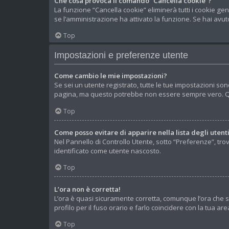
Che cosa provoca il comando “Cancella cookie”?
La funzione “Cancella cookie” eliminerà tutti i cookie ge
se l’amministrazione ha attivato la funzione. Se hai avuto
Top
Impostazioni e preferenze utente
Come cambio le mie impostazioni?
Se sei un utente registrato, tutte le tue impostazioni so
pagina, ma questo potrebbe non essere sempre vero. Que
Top
Come posso evitare di apparire nella lista degli utenti
Nel Pannello di Controllo Utente, sotto “Preferenze”, tro
identificato come utente nascosto.
Top
L’ora non è corretta!
L’ora è quasi sicuramente corretta, comunque l’ora che s
profilo per il fuso orario e farlo coincidere con la tua a
Top