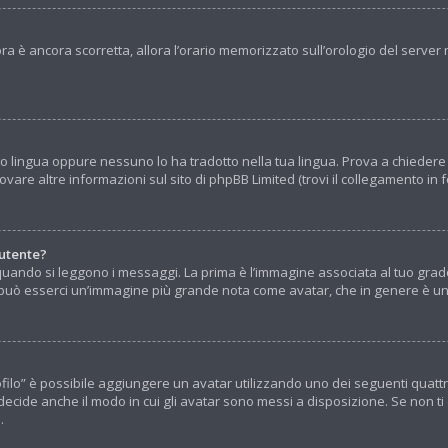
l’ora è ancora scorretta, allora l’orario memorizzato sull’orologio del serv
o lingua oppure nessuno lo ha tradotto nella tua lingua. Prova a chiedere ag
vare altre informazioni sul sito di phpBB Limited (trovi il collegamento in
utente?
ndo si leggono i messaggi. La prima è l’immagine associata al tuo grado,
otto può esserci un’immagine più grande nota come avatar, che in genere è un
Profilo” è possibile aggiungere un avatar utilizzando uno dei seguenti quat
decide anche il modo in cui gli avatar sono messi a disposizione. Se non ti
.