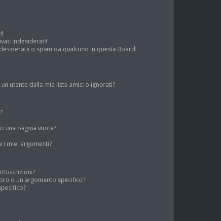
i!
ati indesiderati!
ndesiderata o spam da qualcuno in questa Board!
 utente dalla mia lista amici o ignorati?
?
to una pagina vuota?
 i miei argomenti?
ottoscrizioni?
bro o un argomento specifico?
pecifico?