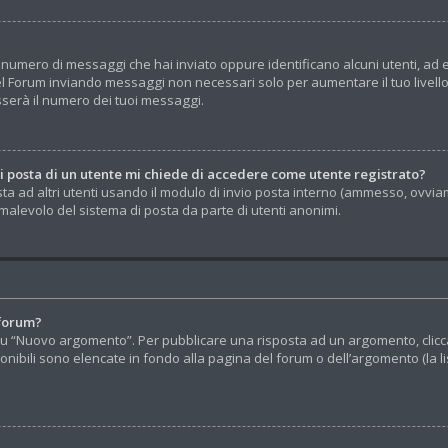
 il numero di messaggi che hai inviato oppure identificano alcuni utenti, a
el Forum inviando messaggi non necessari solo per aumentare il tuo livell
erà il numero dei tuoi messaggi.
di posta di un utente mi chiede di accedere come utente registrato?
sta ad altri utenti usando il modulo di invio posta interno (ammesso, ovvia
alevolo del sistema di posta da parte di utenti anonimi.
 forum?
u “Nuovo argomento”. Per pubblicare una risposta ad un argomento, clicca s
onibili sono elencate in fondo alla pagina del forum o dell’argomento (la l