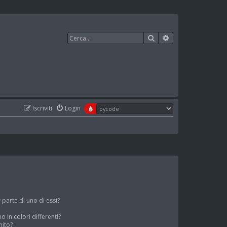
Cerca
Ricerca avanzata
Iscriviti
Login
parte di uno di essi?
o in colori differenti?
nito?