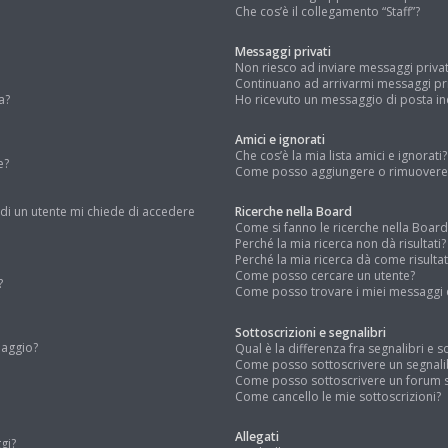
Che cos’è il collegamento “Staff”?
Messaggi privati
Non riesco ad inviare messaggi privat
Continuano ad arrivarmi messaggi priv
a?
Ho ricevuto un messaggio di posta i
Amici e ignorati
Che cos’è la mia lista amici e ignorati?
e?
Come posso aggiungere o rimuovere un
 di un utente mi chiede di accedere
Ricerche nella Board
Come si fanno le ricerche nella Board
Perché la mia ricerca non dà risultati?
Perché la mia ricerca dà come risulta
Come posso cercare un utente?
?
Come posso trovare i miei messaggi e
Sottoscrizioni e segnalibri
daggio?
Qual è la differenza fra segnalibri e s
Come posso sottoscrivere un segnali
Come posso sottoscrivere un forum s
Come cancello le mie sottoscrizioni?
Allegati
gi?