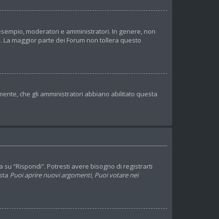
d esempio, moderatori e amministratori. In genere, non
o. La maggior parte dei Forum non tollera questo
mente, che gli amministratori abbiano abilitato questa
u “Rispondi”. Potresti avere bisogno di registrarti
ista
Puoi aprire nuovi argomenti
,
Puoi votare nei