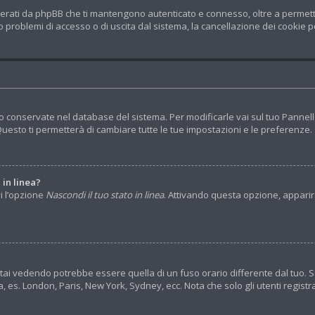
nerati da phpBB che ti mantengono autenticato e connesso, oltre a permetter
 problemi di accesso o di uscita dal sistema, la cancellazione dei cookie po
no conservate nel database del sistema. Per modificarle vai sul tuo Pannel
sto ti permetterà di cambiare tutte le tue impostazioni e le preferenze.
 in linea?
vi l’opzione
Nascondi il tuo stato in linea
. Attivando questa opzione, apparira
tai vedendo potrebbe essere quella di un fuso orario differente dal tuo. S
rea, es. London, Paris, New York, Sydney, ecc. Nota che solo gli utenti regis