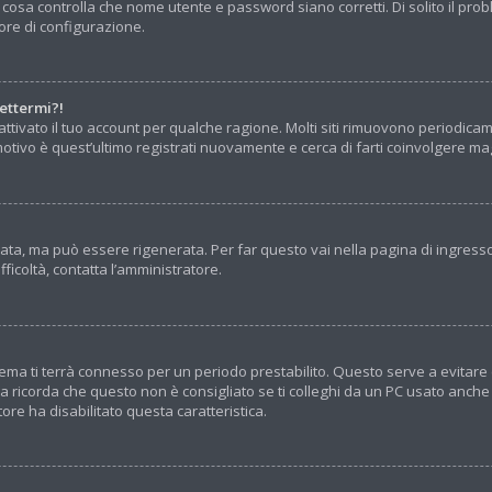
 cosa controlla che nome utente e password siano corretti. Di solito il pro
ore di configurazione.
ettermi?!
ttivato il tuo account per qualche ragione. Molti siti rimuovono periodica
otivo è quest’ultimo registrati nuovamente e cerca di farti coinvolgere ma
a, ma può essere rigenerata. Per far questo vai nella pagina di ingresso
ifficoltà, contatta l’amministratore.
sistema ti terrà connesso per un periodo prestabilito. Questo serve a evita
icorda che questo non è consigliato se ti colleghi da un PC usato anche da a
ore ha disabilitato questa caratteristica.