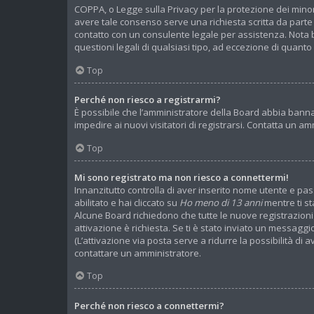
COPPA, o Legge sulla Privacy per la protezione dei minori
avere tale consenso serve una richiesta scritta da parte d
contatto con un consulente legale per assistenza. Nota b
questioni legali di qualsiasi tipo, ad eccezione di quan
Top
Perché non riesco a registrarmi?
È possibile che l’amministratore della Board abbia bannato
impedire ai nuovi visitatori di registrarsi. Contatta un 
Top
Mi sono registrato ma non riesco a connettermi!
Innanzitutto controlla di aver inserito nome utente e pa
abilitato e hai cliccato su
Ho meno di 13 anni
mentre ti st
Alcune Board richiedono che tutte le nuove registrazioni v
attivazione è richiesta. Se ti è stato inviato un messaggio
(L’attivazione via posta serve a ridurre la possibilità di 
contattare un amministratore.
Top
Perché non riesco a connettermi?