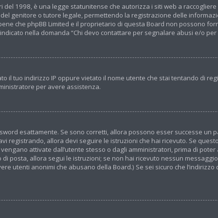
 del 1998, è una legge statunitense che autorizza i siti web a raccogliere i
el genitore o tutore legale, permettendo la registrazione delle informazion
ene che phpBB Limited e il proprietario di questa Board non possono forni
to indicato nella domanda “Chi devo contattare per segnalare abusi e/o per
 il tuo indirizzo IP oppure vietato il nome utente che stai tentando di regi
amministratore per avere assistenza.
ssword esattamente. Se sono corretti, allora possono esser successe un pa
avi registrando, allora devi seguire le istruzioni che hai ricevuto. Se questo 
engano attivate dall’utente stesso o dagli amministratori, prima di poter ac
 di posta, allora segui le istruzioni; se non hai ricevuto nessun messaggio...
avere utenti anonimi che abusano della Board.) Se sei sicuro che l’indirizzo 