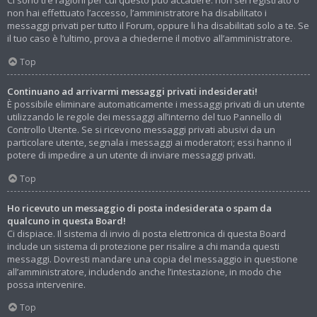
Ci sono tre ragioni per cui questo può accadere: non sei registrato o
non hai effettuato l’accesso, l’amministratore ha disabilitato i
messaggi privati per tutto il Forum, oppure li ha disabilitati solo a te. Se
il tuo caso è l’ultimo, prova a chiederne il motivo all’amministratore.
Top
Continuano ad arrivarmi messaggi privati indesiderati!
È possibile eliminare automaticamente i messaggi privati ​​di un utente
utilizzando le regole dei messaggi all’interno del tuo Pannello di
Controllo Utente. Se si ricevono messaggi privati ​​abusivi da un
particolare utente, segnala i messaggi ai moderatori; essi hanno il
potere di impedire a un utente di inviare messaggi privati​​.
Top
Ho ricevuto un messaggio di posta indesiderata o spam da
qualcuno in questa Board!
Ci dispiace. Il sistema di invio di posta elettronica di questa Board
include un sistema di protezione per risalire a chi manda questi
messaggi. Dovresti mandare una copia del messaggio in questione
all’amministratore, includendo anche l’intestazione, in modo che
possa intervenire.
Top