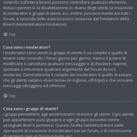
controllo sull’intera Board; possono controllare qualsiasi elemento,
inclusi i permessi, la disabilitazione (o «ban») degli utenti, la creazione
di moderatori e gruppi di utenti, ecc. Inoltre, possono moderare tutti i
forum, a seconda delle autorizzazioni concesse dal Fondatore della
Board (Amministratore Fondatore).
Top
Cosa sono i moderatori?
I moderatori sono utenti (o gruppi di utenti) il cui compito è quello di
tenere sotto controllo i forum giorno per giorno. Hanno il potere di
modificare o cancellare qualsiasi messaggio e di chiudere, riaprire,
spostare o rimuovere qualsiasi argomento del forum da loro
moderato. Generalmente il compito dei moderatori è quello di evitare
che gli utenti vadano «fuori tema» (in inglese,
off-topic
) o che scrivano
messaggi oltraggiosi ed offensivi.
Top
Cosa sono i gruppi di utenti?
I gruppi permettono agli amministratori di riunire gli utenti. Ogni utente
può appartenere a più gruppi e a ogni gruppo possono venire
assegnati diversi permessi. Questo facilita l’amministratore nelle
operazioni di creazione di moderatori per un forum, o di concessione
di permessi per un forum privato, ecc.