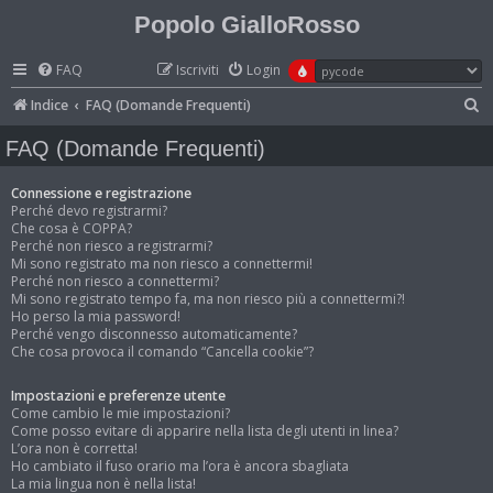
Popolo GialloRosso
FAQ
Iscriviti
Login
C
Indice
FAQ (Domande Frequenti)
e
FAQ (Domande Frequenti)
r
c
Connessione e registrazione
Perché devo registrarmi?
a
Che cosa è COPPA?
Perché non riesco a registrarmi?
Mi sono registrato ma non riesco a connettermi!
Perché non riesco a connettermi?
Mi sono registrato tempo fa, ma non riesco più a connettermi?!
Ho perso la mia password!
Perché vengo disconnesso automaticamente?
Che cosa provoca il comando “Cancella cookie”?
Impostazioni e preferenze utente
Come cambio le mie impostazioni?
Come posso evitare di apparire nella lista degli utenti in linea?
L’ora non è corretta!
Ho cambiato il fuso orario ma l’ora è ancora sbagliata
La mia lingua non è nella lista!