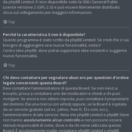
da
phpBB Limited
. È reso disponibile sotto la GNU General Public
Licence versione 2 (GPL-2.0) e può essere liberamente distribuito;
clicca sul collegamento per maggiori informazioni.
Top
Perché la caratteristica X non è disponibile?
Questo programma è stato scritto da phpBB Limited. Se credi che ci sia
bisogno di aggiungere una nuova funzionalità, visita il
Centro Idee phpBB
, dove potrai supportare idee esistenti o suggerire
nuove funzionalità.
Top
Chi devo contattare per segnalare abusi e/o per questioni d’ordine
legale concernenti questa Board?
Devi contattare l’amministratore di questa Board. Se non riesci a
trovarlo, prova a contattare uno dei moderatori e chiedi a chi puoi
rivolgerti. Se ancora non ottieni risposta, puoi contattare il proprietario
del dominio (fai una ricerca con
whois
) oppure, se la Board è ospitata
da un servizio gratuito (ad es. yahoo, free.fr, f2s.com, ecc.),
l’amministratore di tale servizio. Nota che phpBB Limited e phpBB Store
non hanno
assolutamente alcun controllo
e non possono essere
ritenuti responsabili di come, dove e da chi viene utilizzata questa
Board. È assolutamente inutile contattare phpBB Limited o phpBB