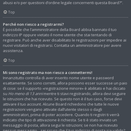
abusi e/o per questioni d’ordine legale concernenti questa Board?”.
Top
Perché non riesco a registrarmi?
È possibile che l’amministratore della Board abbia bannato il tuo
indirizzo IP oppure vietato il nome utente che stai tentando di
registrare. Può anche aver disabilitato le registrazioni per impedire ai
nuovi visitatori di registrarsi. Contatta un amministratore per avere
assistenza.
Top
Mi sono registrato ma non riesco a connettermi!
Innanzitutto controlla di aver inserito nome utente e password
esattamente. Se sono corretti, allora possono esser successe un paio
di cose: se il supporto «registrazione minore» è abilitato e hai cliccato
su
Ho meno di 13 anni
mentre ti stavi registrando, allora devi seguire
le istruzioni che hai ricevuto. Se questo non è il tuo caso, forse devi
attivare il tuo account. Alcune Board richiedono che tutte le nuove
registrazioni vengano attivate dall’utente stesso o dagli
amministratori, prima di poter accedere. Quando ti registri ti verrà
indicato che tipo di attivazione è richiesta. Se ti è stato inviato un
messaggio di posta, allora segui le istruzioni; se non hai ricevuto
nessun messaggio... sei sicuro che il tuo indirizzo di posta sia valido?