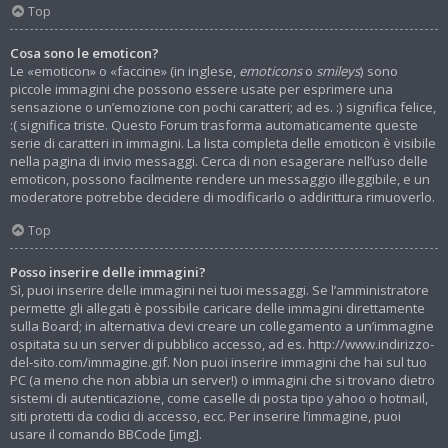
Top
Cosa sono le emoticon?
Le «emoticon» o «faccine» (in inglese,
emoticons
o
smileys
) sono
piccole immagini che possono essere usate per esprimere una
sensazione o un’emozione con pochi caratteri; ad es. :) significa felice,
:( significa triste. Questo Forum trasforma automaticamente queste
serie di caratteri in immagini. La lista completa delle emoticon è visibile
nella pagina di invio messaggi. Cerca di non esagerare nell’uso delle
emoticon, possono facilmente rendere un messaggio illeggibile, e un
moderatore potrebbe decidere di modificarlo o addirittura rimuoverlo.
Top
Posso inserire delle immagini?
Sì, puoi inserire delle immagini nei tuoi messaggi. Se l’amministratore
permette gli allegati è possibile caricare delle immagini direttamente
sulla Board; in alternativa devi creare un collegamento a un’immagine
ospitata su un server di pubblico accesso, ad es. http://www.indirizzo-
del-sito.com/immagine.gif. Non puoi inserire immagini che hai sul tuo
PC (a meno che non abbia un server!) o immagini che si trovano dietro
sistemi di autenticazione, come caselle di posta tipo yahoo o hotmail,
siti protetti da codici di accesso, ecc. Per inserire l’immagine, puoi
usare il comando BBCode [img].