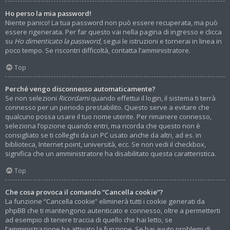
Ho perso la mia password!
Niente panico! La tua password non può essere recuperata, ma può
essere rigenerata. Per far questo vai nella pagina di ingresso e clicca
su
Ho dimenticato la password
, segui le istruzioni e tornerai in linea in
poco tempo. Se riscontri difficoltà, contatta l’amministratore.
Top
Perché vengo disconnesso automaticamente?
Se non selezioni
Ricordami
quando effettui il login, il sistema ti terrà
connesso per un periodo prestabilito. Questo serve a evitare che
qualcuno possa usare il tuo nome utente. Per rimanere connesso,
seleziona l’opzione quando entri, ma ricorda che questo non è
consigliato se ti colleghi da un PC usato anche da altri, ad es. in
biblioteca, Internet point, università, ecc. Se non vedi il checkbox,
significa che un amministratore ha disabilitato questa caratteristica.
Top
Che cosa provoca il comando “Cancella cookie”?
La funzione “Cancella cookie” eliminerà tutti i cookie generati da
phpBB che ti mantengono autenticato e connesso, oltre a permetterti
ad esempio di tenere traccia di quello che hai letto, se
l’amministrazione ha attivato la funzione. Se hai avuto problemi di