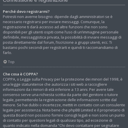
Perché devo registrarmi?
Potresti non averne bisogno: dipende dagli amministratori se è
necessario registrarsi per inviare messaggi. Comunque, la
registrazione ti darà accesso ad altre funzioni che non sono
disponibili per gli utenti ospiti come l’uso di un’immagine personale
definibile, messaggistica privata, la possibilità di inviare messaggi di
posta direttamente dal forum, l’iscrizione a gruppi utenti, ecc. Ti
bastano pochi secondi per registrarti e quindi ti raccomandiamo di
farlo.
Top
Che cosa è COPPA?
COPPA, o Legge sulla Privacy per la protezione dei minori del 1998, è
una legge statunitense che autorizza i siti web a raccogliere
informazioni da i minori di età inferiore a 13 anni. Per avere tale
consenso serve una richiesta scritta da parte del genitore o tutore
legale, permettendo la registrazione delle informazioni scritte dal
minore. Se hai dubbi o incertezze, mettiti in contatto con un consulente
legale per assistenza. Nota bene che phpBB Limited e il proprietario di
questa Board non possono fornire consigli legali e non sono un punto
di contatto per questioni legali di qualsiasi tipo, ad eccezione di
quanto indicato nella domanda “Chi devo contattare per segnalare