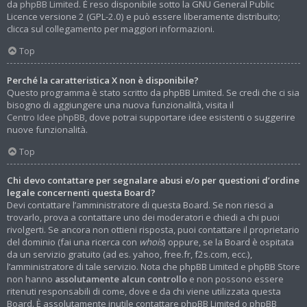
da
phpBB Limited
. È reso disponibile sotto la GNU General Public
Licence versione 2 (GPL-2.0) e può essere liberamente distribuito;
clicca sul collegamento per maggiori informazioni.
Top
Perché la caratteristica X non è disponibile?
Questo programma è stato scritto da phpBB Limited. Se credi che ci sia
bisogno di aggiungere una nuova funzionalità, visita il
Centro Idee phpBB
, dove potrai supportare idee esistenti o suggerire
nuove funzionalità.
Top
Chi devo contattare per segnalare abusi e/o per questioni d’ordine
legale concernenti questa Board?
Devi contattare l’amministratore di questa Board. Se non riesci a
trovarlo, prova a contattare uno dei moderatori e chiedi a chi puoi
rivolgerti. Se ancora non ottieni risposta, puoi contattare il proprietario
del dominio (fai una ricerca con
whois
) oppure, se la Board è ospitata
da un servizio gratuito (ad es. yahoo, free.fr, f2s.com, ecc.),
l’amministratore di tale servizio. Nota che phpBB Limited e phpBB Store
non hanno
assolutamente alcun controllo
e non possono essere
ritenuti responsabili di come, dove e da chi viene utilizzata questa
Board. È assolutamente inutile contattare phpBB Limited o phpBB