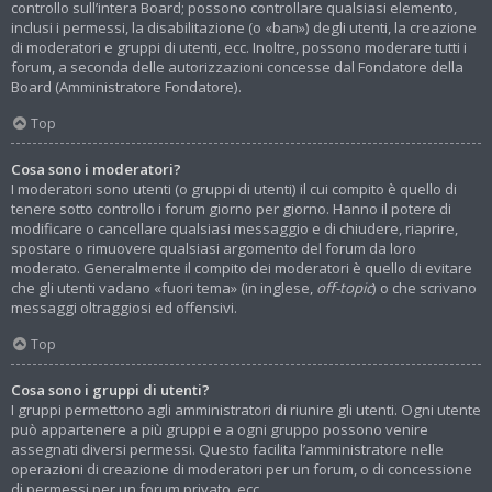
controllo sull’intera Board; possono controllare qualsiasi elemento,
inclusi i permessi, la disabilitazione (o «ban») degli utenti, la creazione
di moderatori e gruppi di utenti, ecc. Inoltre, possono moderare tutti i
forum, a seconda delle autorizzazioni concesse dal Fondatore della
Board (Amministratore Fondatore).
Top
Cosa sono i moderatori?
I moderatori sono utenti (o gruppi di utenti) il cui compito è quello di
tenere sotto controllo i forum giorno per giorno. Hanno il potere di
modificare o cancellare qualsiasi messaggio e di chiudere, riaprire,
spostare o rimuovere qualsiasi argomento del forum da loro
moderato. Generalmente il compito dei moderatori è quello di evitare
che gli utenti vadano «fuori tema» (in inglese,
off-topic
) o che scrivano
messaggi oltraggiosi ed offensivi.
Top
Cosa sono i gruppi di utenti?
I gruppi permettono agli amministratori di riunire gli utenti. Ogni utente
può appartenere a più gruppi e a ogni gruppo possono venire
assegnati diversi permessi. Questo facilita l’amministratore nelle
operazioni di creazione di moderatori per un forum, o di concessione
di permessi per un forum privato, ecc.