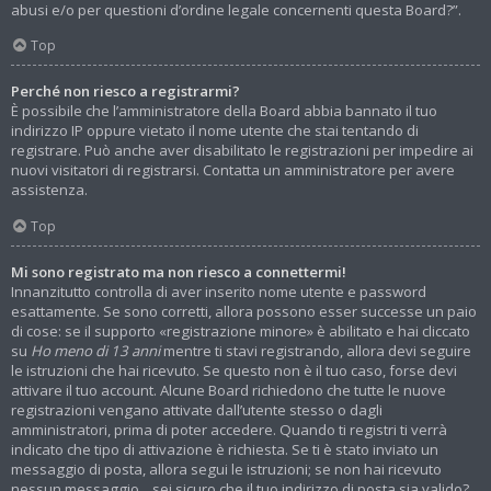
abusi e/o per questioni d’ordine legale concernenti questa Board?”.
Top
Perché non riesco a registrarmi?
È possibile che l’amministratore della Board abbia bannato il tuo
indirizzo IP oppure vietato il nome utente che stai tentando di
registrare. Può anche aver disabilitato le registrazioni per impedire ai
nuovi visitatori di registrarsi. Contatta un amministratore per avere
assistenza.
Top
Mi sono registrato ma non riesco a connettermi!
Innanzitutto controlla di aver inserito nome utente e password
esattamente. Se sono corretti, allora possono esser successe un paio
di cose: se il supporto «registrazione minore» è abilitato e hai cliccato
su
Ho meno di 13 anni
mentre ti stavi registrando, allora devi seguire
le istruzioni che hai ricevuto. Se questo non è il tuo caso, forse devi
attivare il tuo account. Alcune Board richiedono che tutte le nuove
registrazioni vengano attivate dall’utente stesso o dagli
amministratori, prima di poter accedere. Quando ti registri ti verrà
indicato che tipo di attivazione è richiesta. Se ti è stato inviato un
messaggio di posta, allora segui le istruzioni; se non hai ricevuto
nessun messaggio... sei sicuro che il tuo indirizzo di posta sia valido?