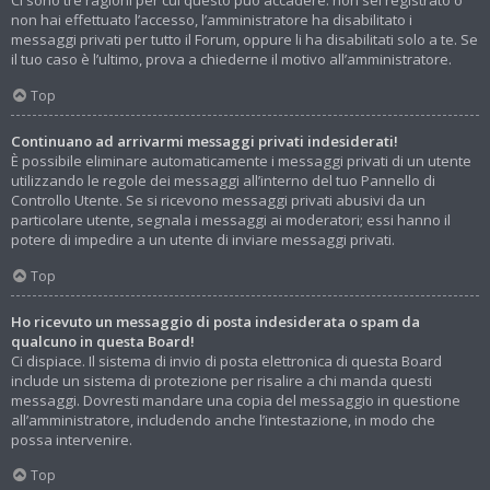
Ci sono tre ragioni per cui questo può accadere: non sei registrato o
non hai effettuato l’accesso, l’amministratore ha disabilitato i
messaggi privati per tutto il Forum, oppure li ha disabilitati solo a te. Se
il tuo caso è l’ultimo, prova a chiederne il motivo all’amministratore.
Top
Continuano ad arrivarmi messaggi privati indesiderati!
È possibile eliminare automaticamente i messaggi privati ​​di un utente
utilizzando le regole dei messaggi all’interno del tuo Pannello di
Controllo Utente. Se si ricevono messaggi privati ​​abusivi da un
particolare utente, segnala i messaggi ai moderatori; essi hanno il
potere di impedire a un utente di inviare messaggi privati​​.
Top
Ho ricevuto un messaggio di posta indesiderata o spam da
qualcuno in questa Board!
Ci dispiace. Il sistema di invio di posta elettronica di questa Board
include un sistema di protezione per risalire a chi manda questi
messaggi. Dovresti mandare una copia del messaggio in questione
all’amministratore, includendo anche l’intestazione, in modo che
possa intervenire.
Top