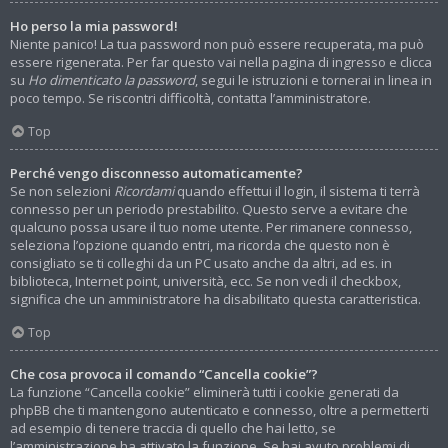
Ho perso la mia password!
Niente panico! La tua password non può essere recuperata, ma può
essere rigenerata. Per far questo vai nella pagina di ingresso e clicca
su
Ho dimenticato la password
, segui le istruzioni e tornerai in linea in
poco tempo. Se riscontri difficoltà, contatta l’amministratore.
Top
Perché vengo disconnesso automaticamente?
Se non selezioni
Ricordami
quando effettui il login, il sistema ti terrà
connesso per un periodo prestabilito. Questo serve a evitare che
qualcuno possa usare il tuo nome utente. Per rimanere connesso,
seleziona l’opzione quando entri, ma ricorda che questo non è
consigliato se ti colleghi da un PC usato anche da altri, ad es. in
biblioteca, Internet point, università, ecc. Se non vedi il checkbox,
significa che un amministratore ha disabilitato questa caratteristica.
Top
Che cosa provoca il comando “Cancella cookie”?
La funzione “Cancella cookie” eliminerà tutti i cookie generati da
phpBB che ti mantengono autenticato e connesso, oltre a permetterti
ad esempio di tenere traccia di quello che hai letto, se
l’amministrazione ha attivato la funzione. Se hai avuto problemi di