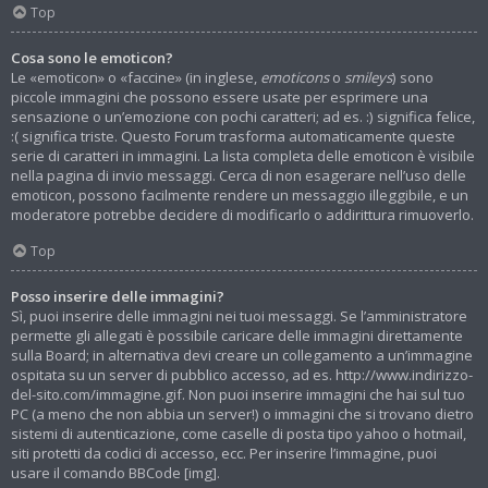
Top
Cosa sono le emoticon?
Le «emoticon» o «faccine» (in inglese,
emoticons
o
smileys
) sono
piccole immagini che possono essere usate per esprimere una
sensazione o un’emozione con pochi caratteri; ad es. :) significa felice,
:( significa triste. Questo Forum trasforma automaticamente queste
serie di caratteri in immagini. La lista completa delle emoticon è visibile
nella pagina di invio messaggi. Cerca di non esagerare nell’uso delle
emoticon, possono facilmente rendere un messaggio illeggibile, e un
moderatore potrebbe decidere di modificarlo o addirittura rimuoverlo.
Top
Posso inserire delle immagini?
Sì, puoi inserire delle immagini nei tuoi messaggi. Se l’amministratore
permette gli allegati è possibile caricare delle immagini direttamente
sulla Board; in alternativa devi creare un collegamento a un’immagine
ospitata su un server di pubblico accesso, ad es. http://www.indirizzo-
del-sito.com/immagine.gif. Non puoi inserire immagini che hai sul tuo
PC (a meno che non abbia un server!) o immagini che si trovano dietro
sistemi di autenticazione, come caselle di posta tipo yahoo o hotmail,
siti protetti da codici di accesso, ecc. Per inserire l’immagine, puoi
usare il comando BBCode [img].