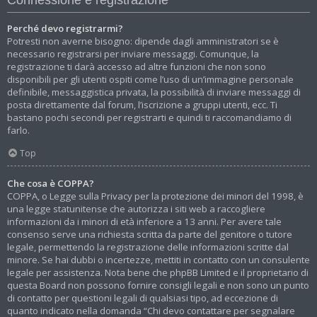
Perché devo registrarmi?
Potresti non averne bisogno: dipende dagli amministratori se è
necessario registrarsi per inviare messaggi. Comunque, la
registrazione ti darà accesso ad altre funzioni che non sono
disponibili per gli utenti ospiti come l’uso di un’immagine personale
definibile, messaggistica privata, la possibilità di inviare messaggi di
posta direttamente dal forum, l’iscrizione a gruppi utenti, ecc. Ti
bastano pochi secondi per registrarti e quindi ti raccomandiamo di
farlo.
Top
Che cosa è COPPA?
COPPA, o Legge sulla Privacy per la protezione dei minori del 1998, è
una legge statunitense che autorizza i siti web a raccogliere
informazioni da i minori di età inferiore a 13 anni. Per avere tale
consenso serve una richiesta scritta da parte del genitore o tutore
legale, permettendo la registrazione delle informazioni scritte dal
minore. Se hai dubbi o incertezze, mettiti in contatto con un consulente
legale per assistenza. Nota bene che phpBB Limited e il proprietario di
questa Board non possono fornire consigli legali e non sono un punto
di contatto per questioni legali di qualsiasi tipo, ad eccezione di
quanto indicato nella domanda “Chi devo contattare per segnalare