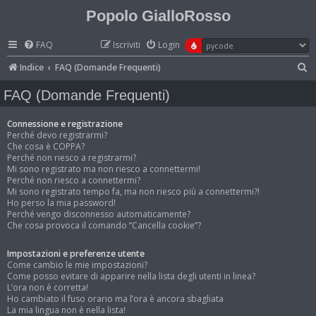
Popolo GialloRosso
FAQ
Iscriviti
Login
C
Indice
FAQ (Domande Frequenti)
e
FAQ (Domande Frequenti)
r
c
Connessione e registrazione
Perché devo registrarmi?
a
Che cosa è COPPA?
Perché non riesco a registrarmi?
Mi sono registrato ma non riesco a connettermi!
Perché non riesco a connettermi?
Mi sono registrato tempo fa, ma non riesco più a connettermi?!
Ho perso la mia password!
Perché vengo disconnesso automaticamente?
Che cosa provoca il comando “Cancella cookie”?
Impostazioni e preferenze utente
Come cambio le mie impostazioni?
Come posso evitare di apparire nella lista degli utenti in linea?
L’ora non è corretta!
Ho cambiato il fuso orario ma l’ora è ancora sbagliata
La mia lingua non è nella lista!