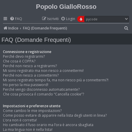
Popolo GialloRosso
FAQ
Iscriviti
Login
C
Indice
FAQ (Domande Frequenti)
e
FAQ (Domande Frequenti)
r
c
Connessione e registrazione
Perché devo registrarmi?
a
Che cosa è COPPA?
Perché non riesco a registrarmi?
Mi sono registrato ma non riesco a connettermi!
Perché non riesco a connettermi?
Mi sono registrato tempo fa, ma non riesco più a connettermi?!
Ho perso la mia password!
Perché vengo disconnesso automaticamente?
Che cosa provoca il comando “Cancella cookie”?
Impostazioni e preferenze utente
Come cambio le mie impostazioni?
Come posso evitare di apparire nella lista degli utenti in linea?
L’ora non è corretta!
Ho cambiato il fuso orario ma l’ora è ancora sbagliata
La mia lingua non è nella lista!