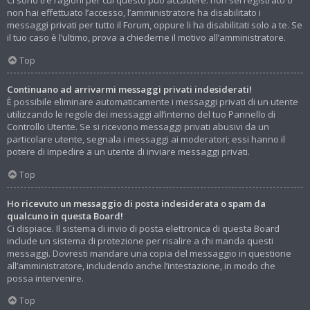
Ci sono tre ragioni per cui questo può accadere: non sei registrato o
non hai effettuato l’accesso, l’amministratore ha disabilitato i
messaggi privati per tutto il Forum, oppure li ha disabilitati solo a te. Se
il tuo caso è l’ultimo, prova a chiederne il motivo all’amministratore.
Top
Continuano ad arrivarmi messaggi privati indesiderati!
È possibile eliminare automaticamente i messaggi privati ​​di un utente
utilizzando le regole dei messaggi all’interno del tuo Pannello di
Controllo Utente. Se si ricevono messaggi privati ​​abusivi da un
particolare utente, segnala i messaggi ai moderatori; essi hanno il
potere di impedire a un utente di inviare messaggi privati​​.
Top
Ho ricevuto un messaggio di posta indesiderata o spam da
qualcuno in questa Board!
Ci dispiace. Il sistema di invio di posta elettronica di questa Board
include un sistema di protezione per risalire a chi manda questi
messaggi. Dovresti mandare una copia del messaggio in questione
all’amministratore, includendo anche l’intestazione, in modo che
possa intervenire.
Top