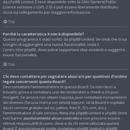
da
phpBB Limited
. È reso disponibile sotto la GNU General Public
Licence versione 2 (GPL-2.0) e può essere liberamente distribuito;
clicca sul collegamento per maggiori informazioni.
Top
Perché la caratteristica X non è disponibile?
Questo programma è stato scritto da phpBB Limited. Se credi che ci sia
bisogno di aggiungere una nuova funzionalità, visita il
Centro Idee phpBB
, dove potrai supportare idee esistenti o suggerire
nuove funzionalità.
Top
Chi devo contattare per segnalare abusi e/o per questioni d’ordine
legale concernenti questa Board?
Devi contattare l’amministratore di questa Board. Se non riesci a
trovarlo, prova a contattare uno dei moderatori e chiedi a chi puoi
rivolgerti. Se ancora non ottieni risposta, puoi contattare il proprietario
del dominio (fai una ricerca con
whois
) oppure, se la Board è ospitata
da un servizio gratuito (ad es. yahoo, free.fr, f2s.com, ecc.),
l’amministratore di tale servizio. Nota che phpBB Limited e phpBB Store
non hanno
assolutamente alcun controllo
e non possono essere
ritenuti responsabili di come, dove e da chi viene utilizzata questa
Board. È assolutamente inutile contattare phpBB Limited o phpBB