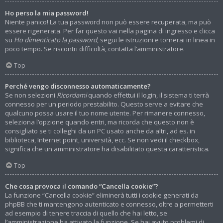
Ho perso la mia password!
Niente panico! La tua password non può essere recuperata, ma può
essere rigenerata. Per far questo vai nella pagina di ingresso e clicca
su
Ho dimenticato la password
, segui le istruzioni e tornerai in linea in
poco tempo. Se riscontri difficoltà, contatta l’amministratore.
Top
Perché vengo disconnesso automaticamente?
Se non selezioni
Ricordami
quando effettui il login, il sistema ti terrà
connesso per un periodo prestabilito. Questo serve a evitare che
qualcuno possa usare il tuo nome utente. Per rimanere connesso,
seleziona l’opzione quando entri, ma ricorda che questo non è
consigliato se ti colleghi da un PC usato anche da altri, ad es. in
biblioteca, Internet point, università, ecc. Se non vedi il checkbox,
significa che un amministratore ha disabilitato questa caratteristica.
Top
Che cosa provoca il comando “Cancella cookie”?
La funzione “Cancella cookie” eliminerà tutti i cookie generati da
phpBB che ti mantengono autenticato e connesso, oltre a permetterti
ad esempio di tenere traccia di quello che hai letto, se
l’amministrazione ha attivato la funzione. Se hai avuto problemi di