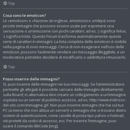
Top
Cosa sono le emoticon?
Le «emoticon» o «faccine» (in inglese,
emoticons
o
smileys
) sono
piccole immagini che possono essere usate per esprimere una
sensazione o un’emozione con pochi caratteri; ad es. :) significa felice,
:( significa triste. Questo Forum trasforma automaticamente queste
serie di caratteri in immagini. La lista completa delle emoticon è visibile
nella pagina di invio messaggi. Cerca di non esagerare nell’uso delle
emoticon, possono facilmente rendere un messaggio illeggibile, e un
moderatore potrebbe decidere di modificarlo o addirittura rimuoverlo.
Top
Posso inserire delle immagini?
Sì, puoi inserire delle immagini nei tuoi messaggi. Se l’amministratore
permette gli allegati è possibile caricare delle immagini direttamente
sulla Board; in alternativa devi creare un collegamento a un’immagine
ospitata su un server di pubblico accesso, ad es. http://www.indirizzo-
del-sito.com/immagine.gif. Non puoi inserire immagini che hai sul tuo
PC (a meno che non abbia un server!) o immagini che si trovano dietro
sistemi di autenticazione, come caselle di posta tipo yahoo o hotmail,
siti protetti da codici di accesso, ecc. Per inserire l’immagine, puoi
usare il comando BBCode [img].