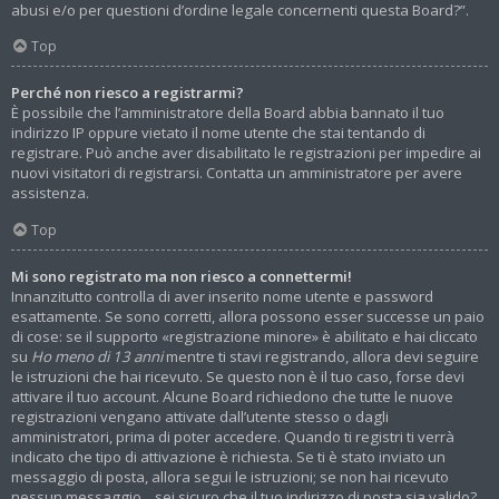
abusi e/o per questioni d’ordine legale concernenti questa Board?”.
Top
Perché non riesco a registrarmi?
È possibile che l’amministratore della Board abbia bannato il tuo
indirizzo IP oppure vietato il nome utente che stai tentando di
registrare. Può anche aver disabilitato le registrazioni per impedire ai
nuovi visitatori di registrarsi. Contatta un amministratore per avere
assistenza.
Top
Mi sono registrato ma non riesco a connettermi!
Innanzitutto controlla di aver inserito nome utente e password
esattamente. Se sono corretti, allora possono esser successe un paio
di cose: se il supporto «registrazione minore» è abilitato e hai cliccato
su
Ho meno di 13 anni
mentre ti stavi registrando, allora devi seguire
le istruzioni che hai ricevuto. Se questo non è il tuo caso, forse devi
attivare il tuo account. Alcune Board richiedono che tutte le nuove
registrazioni vengano attivate dall’utente stesso o dagli
amministratori, prima di poter accedere. Quando ti registri ti verrà
indicato che tipo di attivazione è richiesta. Se ti è stato inviato un
messaggio di posta, allora segui le istruzioni; se non hai ricevuto
nessun messaggio... sei sicuro che il tuo indirizzo di posta sia valido?