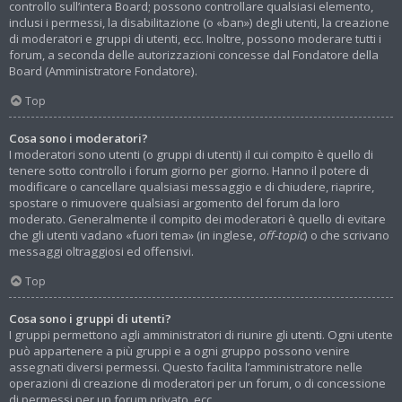
controllo sull’intera Board; possono controllare qualsiasi elemento,
inclusi i permessi, la disabilitazione (o «ban») degli utenti, la creazione
di moderatori e gruppi di utenti, ecc. Inoltre, possono moderare tutti i
forum, a seconda delle autorizzazioni concesse dal Fondatore della
Board (Amministratore Fondatore).
Top
Cosa sono i moderatori?
I moderatori sono utenti (o gruppi di utenti) il cui compito è quello di
tenere sotto controllo i forum giorno per giorno. Hanno il potere di
modificare o cancellare qualsiasi messaggio e di chiudere, riaprire,
spostare o rimuovere qualsiasi argomento del forum da loro
moderato. Generalmente il compito dei moderatori è quello di evitare
che gli utenti vadano «fuori tema» (in inglese,
off-topic
) o che scrivano
messaggi oltraggiosi ed offensivi.
Top
Cosa sono i gruppi di utenti?
I gruppi permettono agli amministratori di riunire gli utenti. Ogni utente
può appartenere a più gruppi e a ogni gruppo possono venire
assegnati diversi permessi. Questo facilita l’amministratore nelle
operazioni di creazione di moderatori per un forum, o di concessione
di permessi per un forum privato, ecc.