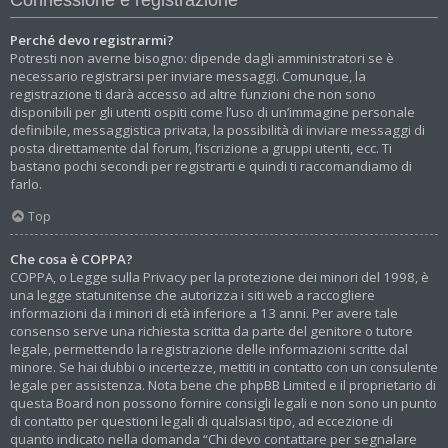
Perché devo registrarmi?
Potresti non averne bisogno: dipende dagli amministratori se è
necessario registrarsi per inviare messaggi. Comunque, la
registrazione ti darà accesso ad altre funzioni che non sono
disponibili per gli utenti ospiti come l’uso di un’immagine personale
definibile, messaggistica privata, la possibilità di inviare messaggi di
posta direttamente dal forum, l’iscrizione a gruppi utenti, ecc. Ti
bastano pochi secondi per registrarti e quindi ti raccomandiamo di
farlo.
Top
Che cosa è COPPA?
COPPA, o Legge sulla Privacy per la protezione dei minori del 1998, è
una legge statunitense che autorizza i siti web a raccogliere
informazioni da i minori di età inferiore a 13 anni. Per avere tale
consenso serve una richiesta scritta da parte del genitore o tutore
legale, permettendo la registrazione delle informazioni scritte dal
minore. Se hai dubbi o incertezze, mettiti in contatto con un consulente
legale per assistenza. Nota bene che phpBB Limited e il proprietario di
questa Board non possono fornire consigli legali e non sono un punto
di contatto per questioni legali di qualsiasi tipo, ad eccezione di
quanto indicato nella domanda “Chi devo contattare per segnalare