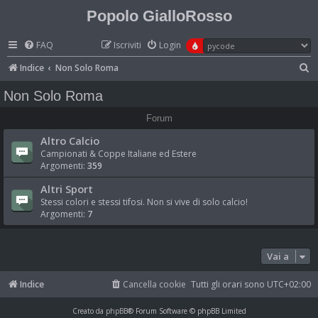
Popolo GialloRosso
FAQ
Iscriviti
Login
C
Indice
Non Solo Roma
e
Non Solo Roma
r
Forum
c
Altro Calcio
a
Campionati & Coppe Italiane ed Estere
Argomenti:
359
Altri Sport
Stessi colori e stessi tifosi. Non si vive di solo calcio!
Argomenti:
7
Vai a
Indice
Cancella cookie
Tutti gli orari sono
UTC+02:00
Creato da
phpBB
® Forum Software © phpBB Limited