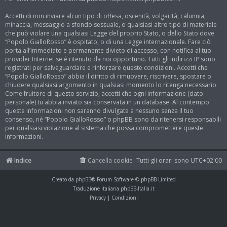
Accetti di non inviare alcun tipo di offesa, oscenità, volgarità, calunnia,
minaccia, messaggio a sfondo sessuale, o qualsiasi altro tipo di materiale
che può violare una qualsiasi Legge del proprio Stato, o dello Stato dove
“Popolo GialloRosso” è ospitato, o di una Legge internazionale. Fare ciò
porta all’immediato e permanente divieto di accesso, con notifica al tuo
provider Internet se è ritenuto da noi opportuno. Tutti gli indirizzi IP sono
registrati per salvaguardare e rinforzare queste condizioni. Accetti che
“Popolo GialloRosso” abbia il diritto di rimuovere, riscrivere, spostare o
chiudere qualsiasi argomento in qualsiasi momento lo ritenga necessario.
Come fruitore di questo servizio, accetti che ogni informazione (dato
personale) tu abbia inviato sia conservata in un database. Al contempo
queste informazioni non saranno divulgate a nessuno senza il tuo
consenso, né “Popolo GialloRosso” o phpBB sono da ritenersi responsabili
per qualsiasi violazione al sistema che possa compromettere queste
informazioni.
Indice
Cancella cookie
Tutti gli orari sono
UTC+02:00
Creato da
phpBB
® Forum Software © phpBB Limited
Traduzione Italiana
phpBB-Italia.it
Privacy
|
Condizioni