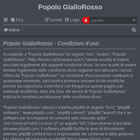
Popolo GialloRosso
FAQ
Iscriviti
Login
C
Indice
e
Popolo GialloRosso - Condizioni d’uso
r
c
Accedendo a “Popolo GialloRosso” (in seguito “noi”, “nostro”, “Popolo
GialloRosso”, “http://forum.carlozampa.com”), l’utente accetta di essere
a
vincolato legalmente alle seguenti condizioni d’uso. Se non accetti di essere
limitato legalmente dalle condizioni d’uso seguenti non utilizzare i servizi
offerti da “Popolo GialloRosso”. Le condizioni d’uso possono cambiare in
qualunque momento, sarà nostra premura avvisarti di tali modifiche,
benché sia opportuno controllare con frequenza queste pagine per
eventuali modifiche, dato che l’uso dei servizi di “Popolo GialloRosso”
implica la completa accettazione delle condizioni d’uso.
“Popolo GialloRosso” utilizza il sistema phpBB (in seguito “loro”, “phpBB
software”, “www.phpbb.com”, “phpBB Limited”, “phpBB Teams”) che è un
software per la creazione di comunità web rilasciata sotto “
GNU General Public License v2
” (in seguito “GPL”) liberamente scaricabile
da
www.phpbb.com
. Il software phpBB facilita le aree di discussione
internet; phpBB Limited non è responsabile dei contenuti e della gestione.
Per ulteriori informazioni su phpBB:
https://www.phpbb.com
.