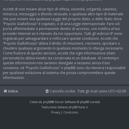
Accetti di non inviare alcun tipo di offesa, oscenità, volgarità, calunnia,
minaccia, messaggio a sfondo sessuale, o qualsiasi altro tipo di materiale
che può violare una qualsiasi Legge del proprio Stato, o dello Stato dove
“Popolo GialloRosso” è ospitato, o di una Legge internazionale. Fare ciò
porta all’immediato e permanente divieto di accesso, con notifica al tuo
provider Internet se è ritenuto da noi opportuno. Tutti gli indirizzi IP sono
registrati per salvaguardare e rinforzare queste condizioni. Accetti che
“Popolo GialloRosso” abbia il diritto di rimuovere, riscrivere, spostare o
chiudere qualsiasi argomento in qualsiasi momento lo ritenga necessario.
Come fruitore di questo servizio, accetti che ogni informazione (dato
personale) tu abbia inviato sia conservata in un database. Al contempo
queste informazioni non saranno divulgate a nessuno senza il tuo
consenso, né “Popolo GialloRosso” o phpBB sono da ritenersi responsabili
per qualsiasi violazione al sistema che possa compromettere queste
informazioni.
Indice
Cancella cookie
Tutti gli orari sono
UTC+02:00
Creato da
phpBB
® Forum Software © phpBB Limited
Traduzione Italiana
phpBB-Italia.it
Privacy
|
Condizioni