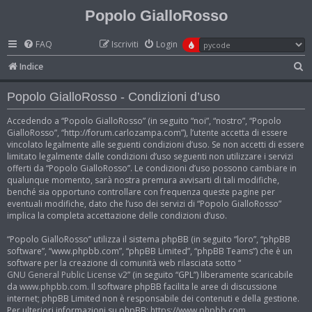
Popolo GialloRosso
FAQ
Iscriviti
Login
C
Indice
e
Popolo GialloRosso - Condizioni d’uso
r
c
Accedendo a “Popolo GialloRosso” (in seguito “noi”, “nostro”, “Popolo
GialloRosso”, “http://forum.carlozampa.com”), l’utente accetta di essere
a
vincolato legalmente alle seguenti condizioni d’uso. Se non accetti di essere
limitato legalmente dalle condizioni d’uso seguenti non utilizzare i servizi
offerti da “Popolo GialloRosso”. Le condizioni d’uso possono cambiare in
qualunque momento, sarà nostra premura avvisarti di tali modifiche,
benché sia opportuno controllare con frequenza queste pagine per
eventuali modifiche, dato che l’uso dei servizi di “Popolo GialloRosso”
implica la completa accettazione delle condizioni d’uso.
“Popolo GialloRosso” utilizza il sistema phpBB (in seguito “loro”, “phpBB
software”, “www.phpbb.com”, “phpBB Limited”, “phpBB Teams”) che è un
software per la creazione di comunità web rilasciata sotto “
GNU General Public License v2
” (in seguito “GPL”) liberamente scaricabile
da
www.phpbb.com
. Il software phpBB facilita le aree di discussione
internet; phpBB Limited non è responsabile dei contenuti e della gestione.
Per ulteriori informazioni su phpBB:
https://www.phpbb.com
.