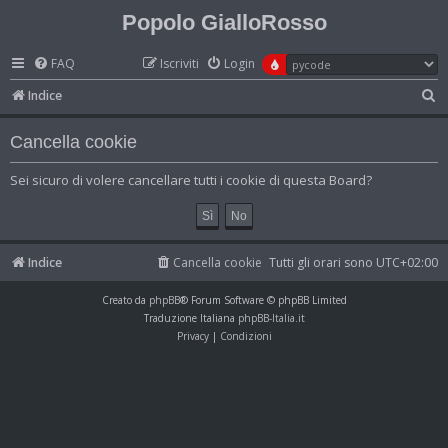
Popolo GialloRosso
FAQ
Iscriviti
Login
C
Indice
e
Cancella cookie
r
c
Sei sicuro di volere cancellare tutti i cookie di questa Board?
a
Indice
Cancella cookie
Tutti gli orari sono
UTC+02:00
Creato da
phpBB
® Forum Software © phpBB Limited
Traduzione Italiana
phpBB-Italia.it
Privacy
|
Condizioni