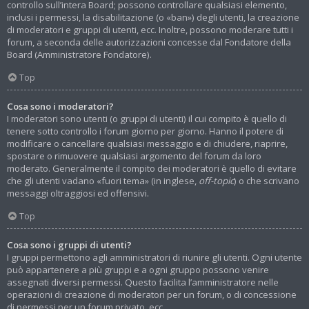
controllo sull’intera Board; possono controllare qualsiasi elemento,
inclusi i permessi, la disabilitazione (o «ban») degli utenti, la creazione
di moderatori e gruppi di utenti, ecc. Inoltre, possono moderare tutti i
forum, a seconda delle autorizzazioni concesse dal Fondatore della
Board (Amministratore Fondatore).
Top
Cosa sono i moderatori?
I moderatori sono utenti (o gruppi di utenti) il cui compito è quello di
tenere sotto controllo i forum giorno per giorno. Hanno il potere di
modificare o cancellare qualsiasi messaggio e di chiudere, riaprire,
spostare o rimuovere qualsiasi argomento del forum da loro
moderato. Generalmente il compito dei moderatori è quello di evitare
che gli utenti vadano «fuori tema» (in inglese,
off-topic
) o che scrivano
messaggi oltraggiosi ed offensivi.
Top
Cosa sono i gruppi di utenti?
I gruppi permettono agli amministratori di riunire gli utenti. Ogni utente
può appartenere a più gruppi e a ogni gruppo possono venire
assegnati diversi permessi. Questo facilita l’amministratore nelle
operazioni di creazione di moderatori per un forum, o di concessione
di permessi per un forum privato, ecc.