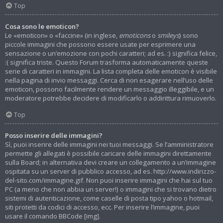
Top
Cosa sono le emoticon?
Le «emoticon» o «faccine» (in inglese,
emoticons
o
smileys
) sono
piccole immagini che possono essere usate per esprimere una
sensazione o un’emozione con pochi caratteri; ad es. :) significa felice,
:( significa triste. Questo Forum trasforma automaticamente queste
serie di caratteri in immagini. La lista completa delle emoticon è visibile
nella pagina di invio messaggi. Cerca di non esagerare nell’uso delle
emoticon, possono facilmente rendere un messaggio illeggibile, e un
moderatore potrebbe decidere di modificarlo o addirittura rimuoverlo.
Top
Posso inserire delle immagini?
Sì, puoi inserire delle immagini nei tuoi messaggi. Se l’amministratore
permette gli allegati è possibile caricare delle immagini direttamente
sulla Board; in alternativa devi creare un collegamento a un’immagine
ospitata su un server di pubblico accesso, ad es. http://www.indirizzo-
del-sito.com/immagine.gif. Non puoi inserire immagini che hai sul tuo
PC (a meno che non abbia un server!) o immagini che si trovano dietro
sistemi di autenticazione, come caselle di posta tipo yahoo o hotmail,
siti protetti da codici di accesso, ecc. Per inserire l’immagine, puoi
usare il comando BBCode [img].