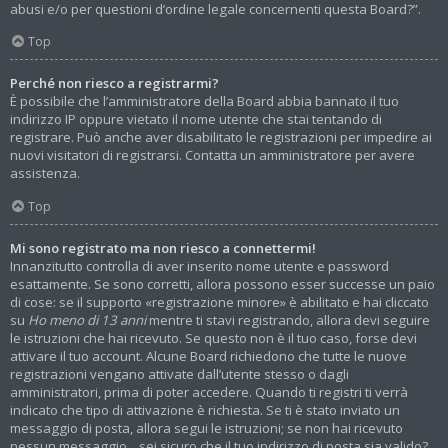
abusi e/o per questioni d’ordine legale concernenti questa Board?”.
Top
Perché non riesco a registrarmi?
È possibile che l’amministratore della Board abbia bannato il tuo
indirizzo IP oppure vietato il nome utente che stai tentando di
registrare. Può anche aver disabilitato le registrazioni per impedire ai
nuovi visitatori di registrarsi. Contatta un amministratore per avere
assistenza.
Top
Mi sono registrato ma non riesco a connettermi!
Innanzitutto controlla di aver inserito nome utente e password
esattamente. Se sono corretti, allora possono esser successe un paio
di cose: se il supporto «registrazione minore» è abilitato e hai cliccato
su
Ho meno di 13 anni
mentre ti stavi registrando, allora devi seguire
le istruzioni che hai ricevuto. Se questo non è il tuo caso, forse devi
attivare il tuo account. Alcune Board richiedono che tutte le nuove
registrazioni vengano attivate dall’utente stesso o dagli
amministratori, prima di poter accedere. Quando ti registri ti verrà
indicato che tipo di attivazione è richiesta. Se ti è stato inviato un
messaggio di posta, allora segui le istruzioni; se non hai ricevuto
nessun messaggio... sei sicuro che il tuo indirizzo di posta sia valido?