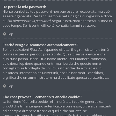
Ho perso la mia password!
Niente panico! La tua password non può essere recuperata, ma può
essere rigenerata. Per far questo vai nella pagina di ingresso e clicca
su
Ho dimenticato la password
, segui le istruzioni e tornerai in linea in
poco tempo. Se riscontri difficoltà, contatta l’amministratore.
Top
Perché vengo disconnesso automaticamente?
Se non selezioni
Ricordami
quando effettui il login, il sistema ti terrà
connesso per un periodo prestabilito. Questo serve a evitare che
qualcuno possa usare il tuo nome utente. Per rimanere connesso,
seleziona l’opzione quando entri, ma ricorda che questo non è
consigliato se ti colleghi da un PC usato anche da altri, ad es. in
biblioteca, Internet point, università, ecc. Se non vedi il checkbox,
significa che un amministratore ha disabilitato questa caratteristica.
Top
Che cosa provoca il comando “Cancella cookie”?
La funzione “Cancella cookie” eliminerà tutti i cookie generati da
phpBB che ti mantengono autenticato e connesso, oltre a permetterti
ad esempio di tenere traccia di quello che hai letto, se
l’amministrazione ha attivato la funzione. Se hai avuto problemi di