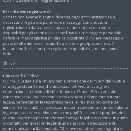
Perché devo registrarmi?
Potresti non averne bisogno: dipende dagli amministratori se è
necessario registrarsi per inviare messaggi. Comunque, la
registrazione ti darà accesso ad altre funzioni che non sono
disponibili per gli utenti ospiti come l’uso di un’immagine personale
definibile, messaggistica privata, la possibilità di inviare messaggi di
posta direttamente dal forum, l’iscrizione a gruppi utenti, ecc. Ti
bastano pochi secondi per registrarti e quindi ti raccomandiamo di
farlo.
Top
Che cosa è COPPA?
COPPA, o Legge sulla Privacy per la protezione dei minori del 1998, è
una legge statunitense che autorizza i siti web a raccogliere
informazioni da i minori di età inferiore a 13 anni. Per avere tale
consenso serve una richiesta scritta da parte del genitore o tutore
legale, permettendo la registrazione delle informazioni scritte dal
minore. Se hai dubbi o incertezze, mettiti in contatto con un consulente
legale per assistenza. Nota bene che phpBB Limited e il proprietario di
questa Board non possono fornire consigli legali e non sono un punto
di contatto per questioni legali di qualsiasi tipo, ad eccezione di
quanto indicato nella domanda “Chi devo contattare per segnalare