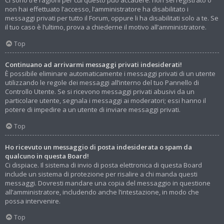
Ci sono tre ragioni per cui questo può accadere: non sei registrato o
non hai effettuato l’accesso, l’amministratore ha disabilitato i
messaggi privati per tutto il Forum, oppure li ha disabilitati solo a te. Se
il tuo caso è l’ultimo, prova a chiederne il motivo all’amministratore.
Top
Continuano ad arrivarmi messaggi privati indesiderati!
È possibile eliminare automaticamente i messaggi privati ​​di un utente
utilizzando le regole dei messaggi all’interno del tuo Pannello di
Controllo Utente. Se si ricevono messaggi privati ​​abusivi da un
particolare utente, segnala i messaggi ai moderatori; essi hanno il
potere di impedire a un utente di inviare messaggi privati​​.
Top
Ho ricevuto un messaggio di posta indesiderata o spam da
qualcuno in questa Board!
Ci dispiace. Il sistema di invio di posta elettronica di questa Board
include un sistema di protezione per risalire a chi manda questi
messaggi. Dovresti mandare una copia del messaggio in questione
all’amministratore, includendo anche l’intestazione, in modo che
possa intervenire.
Top