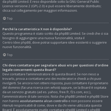
da
phpBB Limited
. È reso disponibile sotto la GNU General Public
Licence versione 2 (GPL-2.0) e può essere liberamente distribuito;
clicca sul collegamento per maggiori informazioni.
Top
Perché la caratteristica X non è disponibile?
Questo programma è stato scritto da phpBB Limited. Se credi che ci sia
bisogno di aggiungere una nuova funzionalità, visita il
Centro Idee phpBB
, dove potrai supportare idee esistenti o suggerire
nuove funzionalità.
Top
Chi devo contattare per segnalare abusi e/o per questioni d’ordine
legale concernenti questa Board?
Devi contattare l’amministratore di questa Board. Se non riesci a
trovarlo, prova a contattare uno dei moderatori e chiedi a chi puoi
rivolgerti. Se ancora non ottieni risposta, puoi contattare il proprietario
del dominio (fai una ricerca con
whois
) oppure, se la Board è ospitata
da un servizio gratuito (ad es. yahoo, free.fr, f2s.com, ecc.),
l’amministratore di tale servizio. Nota che phpBB Limited e phpBB Store
non hanno
assolutamente alcun controllo
e non possono essere
ritenuti responsabili di come, dove e da chi viene utilizzata questa
Board. È assolutamente inutile contattare phpBB Limited o phpBB