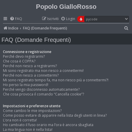
Popolo GialloRosso
FAQ
Iscriviti
Login
C
Indice
FAQ (Domande Frequenti)
e
FAQ (Domande Frequenti)
r
c
Connessione e registrazione
Perché devo registrarmi?
a
Che cosa è COPPA?
Perché non riesco a registrarmi?
Mi sono registrato ma non riesco a connettermi!
Perché non riesco a connettermi?
Mi sono registrato tempo fa, ma non riesco più a connettermi?!
Ho perso la mia password!
Perché vengo disconnesso automaticamente?
Che cosa provoca il comando “Cancella cookie”?
Impostazioni e preferenze utente
Come cambio le mie impostazioni?
Come posso evitare di apparire nella lista degli utenti in linea?
L’ora non è corretta!
Ho cambiato il fuso orario ma l’ora è ancora sbagliata
La mia lingua non è nella lista!