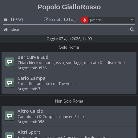
Popolo GialloRosso
FAQ
Iscriviti
Login
C
Indice
e
Oggi è 07 ago 2026, 14:09
r
Solo Roma
c
Bar Curva Sud
a
Chiacchiere da bar: gossip, sondaggi, mercato & indiscrezioni
Argomenti:
3538
Carlo Zampa
Parla direttamente con The Voice!
Argomenti:
7
Non Solo Roma
Altro Calcio
Campionati & Coppe Italiane ed Estere
Argomenti:
358
Altri Sport
Stessi colori e stessi tifosi. Non si vive di solo calcio!